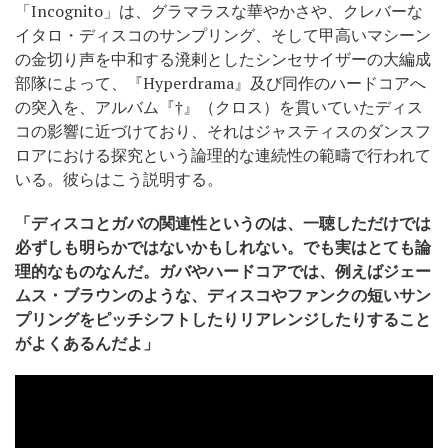
「Incognito」は、グラマラスな華やかさや、クレバーな
イタロ・ディスコのサンプリング、そして甲高いマシーン
の金切り声を中和する溌剌としたシンセサイザーの大編成
部隊によって、『Hyperdrama』及び同作のハードコアへ
の突入を、アルバム『†』（クロス）を貫いていたディス
コの影響に近づけており、それはジャスティスのダンスフ
ロアにおける探究という論理的な連続性の範疇で行われて
いる。彼らはこう説明する。
「ディスコとガバの関連性というのは、一聴しただけでは
必ずしも明らかではないかもしれない。でも実はとても論
理的なものなんだ。ガバやハードコアでは、例えばジェー
ムス・ブラウンのような、ディスコやファンクの短いサン
プリングをピッチシフトしたりリアレンジしたりすること
がよくあるんだよ」