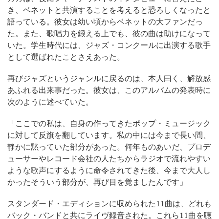
き、ベネットと共演することを考えると恐ろしくなったと
語っている。彼女は幼い頃からベネットの大ファンだっ
た。また、歌唱力を鍛える上でも、彼の曲は助けになって
いた。学生時代には、ジャズ・コンクールに出演する歌手
として選ばれたことさえあった。
再びジャズというジャンルに戻るのは、本人曰く、解放感
あふれる出来事だった。彼女は、このアルバムの発表時に
次のように述べていた。
「ここでの私は、自身の作ってきたポップ・ミュージック
に対して反旗を翻しています。私の中には今まで長い間、
静かに黙っていた部分があった。何年ものあいだ、プロデ
ューサーやレコード会社の人たちからラジオで流れやすい
ような歌声にするように命令されてきた後、今まで大人し
かったそういう部分が、再び目を覚ましたんです」
スタンダード・エディションに収められた11曲は、どれも
バック・バンドと共にライヴ録音された。これら11曲を聴