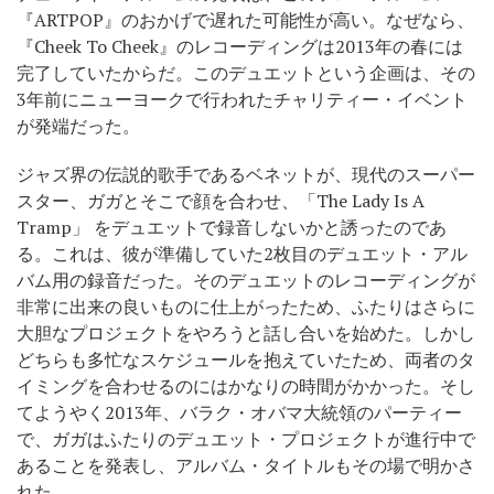
『ARTPOP』のおかげで遅れた可能性が高い。なぜなら、
『Cheek To Cheek』のレコーディングは2013年の春には
完了していたからだ。このデュエットという企画は、その
3年前にニューヨークで行われたチャリティー・イベント
が発端だった。
ジャズ界の伝説的歌手であるベネットが、現代のスーパー
スター、ガガとそこで顔を合わせ、「The Lady Is A
Tramp」 をデュエットで録音しないかと誘ったのであ
る。これは、彼が準備していた2枚目のデュエット・アル
バム用の録音だった。そのデュエットのレコーディングが
非常に出来の良いものに仕上がったため、ふたりはさらに
大胆なプロジェクトをやろうと話し合いを始めた。しかし
どちらも多忙なスケジュールを抱えていたため、両者のタ
イミングを合わせるのにはかなりの時間がかかった。そし
てようやく2013年、バラク・オバマ大統領のパーティー
で、ガガはふたりのデュエット・プロジェクトが進行中で
あることを発表し、アルバム・タイトルもその場で明かさ
れた。