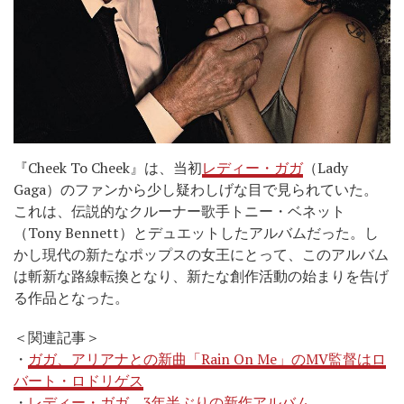
『Cheek To Cheek』は、当初
レディー・ガガ
（Lady
Gaga）のファンから少し疑わしげな目で見られていた。
これは、伝説的なクルーナー歌手トニー・ベネット
（Tony Bennett）とデュエットしたアルバムだった。し
かし現代の新たなポップスの女王にとって、このアルバム
は斬新な路線転換となり、新たな創作活動の始まりを告げ
る作品となった。
＜関連記事＞
・
ガガ、アリアナとの新曲「Rain On Me」のMV監督はロ
バート・ロドリゲス
・
レディー・ガガ、3年半ぶりの新作アルバム