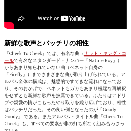
新鮮な歌声とバッチリの相性
『Cheek To Cheek』では、有名な曲（
ナット・キング・コ
ール
で有名なスタンダード・ナンバー「Nature Boy」）
からあまり知られていない曲（ベネット自身の
「Firefly」）までさまざまな曲が取り上げられている。ア
ルバム全体の構成は、魅惑的ですてきな流れになってお
り、そのおかげで、ベネットもガガもあまり極端な再解釈
をせずとも新鮮な歌声を披露できている。ふたりはアドリ
ブや親愛の情がこもったやり取りを繰り広げており、相性
はバッチリだった。その良い例となったのが「Goody
Goody」 である。またアルバム・タイトル曲「Cheek To
Cheek」も、すべての要素が非の打ち所なく組み合わさっ
ている。