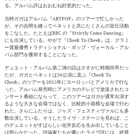
る。アルバム評はおおむね好意的だった。
当時ガガはアルバム『ARTPOP』のツアーで忙しかった
が、その合間を縫ってベネットと共にたくさんの宣伝活動
をこなした。たとえばBBC の『Strictly Come Dancing』
にも出演している。やがて『Cheek To Cheek』は、グラミ
ー賞最優秀トラディショナル・ポップ・ヴォーカル・アル
バム部門を獲得することになった。
デュエット・アルバム第二弾の話はさすがに時期尚早だっ
たが、ガガとベネットは36公演に及ぶ『Cheek To
Cheek』のツアーを2015年にヨーロッパとアメリカで行な
った。アルバム発売時にアメリカのテレビで放送されたコ
ンサート番組にならって、このツアーはガガが通常出演す
るような大きな会場ではなく、比較的小規模な会場で行わ
れた。さらにふたりは、ジャズ・フェスティヴァルにも多
数出演している。そうしたライヴ・ステージを見れば、こ
のデュエットがすばらしい化学反応を生み出していること
は明らかだった。評論家たちが書いたライヴ評には、絶賛