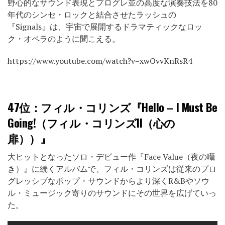
野心的なサウンド表現とプログレ並の高度な演奏技法を80
年代のシンセ・ロックと結合させたラッシュの
『Signals』は、宇宙で展開するドラマティックなロッ
ク・オペラのように聞こえる。
https://www.youtube.com/watch?v=xwOvvKnRsR4
47位
：フィル・コリンズ『Hello – I Must Be
Going!（フィル・コリンズII（心の
扉））』
大ヒットとなったソロ・デビュー作『Face Value（夜の囁
き）』に続くアルバムで、フィル・コリンズは従来のプロ
グレッシブなポップ・サウンドからより深くR&Bやソウ
ル・ミュージック寄りのサウンドにその世界を広げていっ
た。