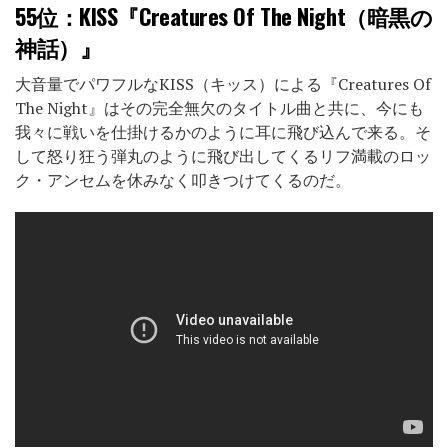
55位
：KISS『Creatures Of The Night（暗黒の
神話）』
大音量でパワフルなKISS（キッス）による『Creatures Of
The Night』はその完全無欠のタイトル曲と共に、今にも
我々に戦いを仕掛けるかのように耳に飛び込んで来る。そ
して怒り狂う弾丸のように飛び出してくるリフ満載のロッ
ク・アンセムを休みなく叩きつけてくるのだ。