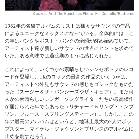
Siouxsie And The Banshees Photo: Fin Costello/Redferns
1982年の名盤アルバムのリストは様々なサウンドの作品
によるユニークなミックスになっている。全体的には、こ
の年はパンクやポスト・パンクの余韻が醒め始めていて、
アーティスト達が新しいサウンドの世界にヒントを求めて
いた、ある意味では過渡期のように感じられた。
これによって、いくつかの素晴らしいシンセポップのレコ
ードが登場し、UKのロックの最高の作品のいくつかは、
アーティストの外見もサウンドの感じもゴシックなものだ
った（スージー＆ザ・バンシーズやザ・キュア）。また何
人かの素晴らしいシンガーソングライターたちの最高傑作
が届けられた年でもあった（リチャード＆リンダ・トンプ
ソン、ブルース・スプリングスティーン）。しかし、この
年の最高のアルバムはというと、地球上最大の2人のポッ
プスター、マイケル・ジャクソンとプリンスのアルバムに
止めを刺すだろう。