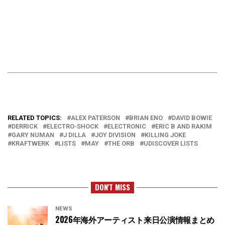
RELATED TOPICS:
ALEX PATERSON
BRIAN ENO
DAVID BOWIE
DERRICK
ELECTRO-SHOCK
ELECTRONIC
ERIC B AND RAKIM
GARY NUMAN
J DILLA
JOY DIVISION
KILLING JOKE
KRAFTWERK
LISTS
MAY
THE ORB
UDISCOVER LISTS
DON'T MISS
NEWS
2026年海外アーティスト来日公演情報まとめ