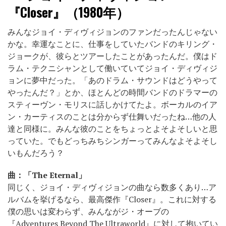
『Closer』（1980年）
みんなジョイ・ディヴィジョンのファンだったんじゃない
かな。幸運なことに、仕事をしていたバンドのキリング・
ジョークが、彼らとツアーしたことがあったんだ。僕はド
ラム・テクニシャンとして働いていてジョイ・ディヴィジ
ョンに夢中だった。「あのドラム・サウンドはどうやって
やったんだ？」とか、ほとんどの時間バンドのドラマーの
スティーヴン・モリスに話しかけてたよ。ボーカルのイア
ン・カーティスのことは分からず仕舞いだったね…他の人
達と同様に。みんな彼のことをちょっとよそよそしいと思
っていた。でもどっちみちシンガーってみんなよそよそし
いもんだろう？
曲：「The Eternal」
同じく、ジョイ・ディヴィジョンの曲なら数多くあり…ア
ルバムを挙げるなら、最高傑作『Closer』。これに対する
僕の思いは変わらず、みんながジ・オーブの
『Adventures Beyond The Ultraworld』に対して抱いてい