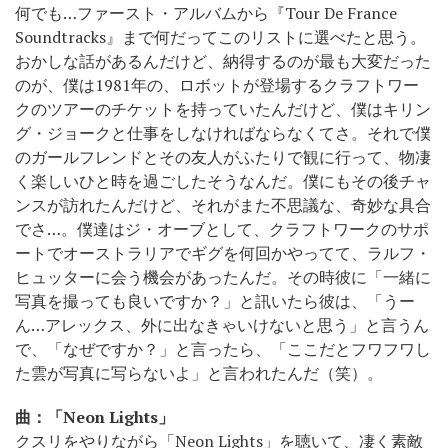
何でも…ファースト・アルバムから『Tour De France
Soundtracks』まで何だってこのリストに選べたと思う。
おかしな話があるんだけど、納得するのが最も大変だった
のが、僕は1981年の、ロボットが登場するクラフトワー
クのツアーのチケットを持っていたんだけど、僕はキリン
グ・ジョークと仕事をしなければならなくてさ。それで僕
のガールフレンドとその友人がふたりで観に行って、物凄
く楽しいひと時を過ごしたそうなんだ。僕にもその後チャ
ンスが訪れたんだけど、それがまた不思議な、奇妙な具合
でさ…。僕達はジ・オーブとして、クラフトワークのサポ
ートでオーストラリアでギグを何回かやってて、ラルフ・
ヒュッターに会う機会があったんだ。その時彼に「一緒に
写真を撮っても良いですか？」と訊いたら彼は、「うー
ん…アレックス、外に出なきゃいけないと思う」と言うん
で、「なぜですか？」と言ったら、「ここだとフワフワし
た雲が写真に写らないよ」と言われたんだ（笑）。
曲：「Neon Lights」
クスリをやりながら「Neon Lights」を聴いて、凄く素敵