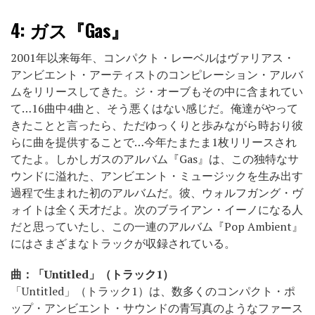
4:
ガス『Gas』
2001年以来毎年、コンパクト・レーベルはヴァリアス・
アンビエント・アーティストのコンピレーション・アルバ
ムをリリースしてきた。ジ・オーブもその中に含まれてい
て…16曲中4曲と、そう悪くはない感じだ。俺達がやって
きたことと言ったら、ただゆっくりと歩みながら時おり彼
らに曲を提供することで…今年たまたま1枚リリースされ
てたよ。しかしガスのアルバム『Gas』は、この独特なサ
ウンドに溢れた、アンビエント・ミュージックを生み出す
過程で生まれた初のアルバムだ。彼、ウォルフガング・ヴ
ォイトは全く天才だよ。次のブライアン・イーノになる人
だと思っていたし、この一連のアルバム『Pop Ambient』
にはさまざまなトラックが収録されている。
曲：「Untitled」（トラック1）
「Untitled」（トラック1）は、数多くのコンパクト・ポ
ップ・アンビエント・サウンドの青写真のようなファース