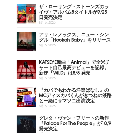
ザ・ローリング・ストーンズのラ
イヴ・アルバム8タイトルが9/25
日発売決定
8月 6, 2026
アリ・レノックス、ニュー・シン
グル「Hookah Baby」をリリース
8月 6, 2026
KATSEYE新曲「Animal」で全米チ
ャート自己最高デビューを記録。
新EP『WILD』は8/8 発売
8月 5, 2026
『カバでもわかる洋楽ばなし』の
MCディスカバくんがきつねの淡路
と一緒にサマソニ出演決定
8月 5, 2026
グレタ・ヴァン・フリートの新作
『Palace For The People』が10/9
発売決定