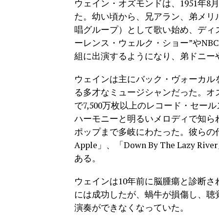
ウェイン・オズモンドは、1951年8
た。幼い頃から、兄アラン、弟メリ
唱グループ）として歌い始め、ディズ
ーレンス・ウェルク・ショー”やNB
組に出演するようになり、弟ドニー
ウェインは主にバック・ヴォーカル
る多才なミュージシャンだった。オズ
で7,500万枚以上のレコード・セ
ハーモニーと明るいメロディで知ら
ポップまで多岐にわたった。彼らの代表的な
Apple」、「Down By The Lazy Riv
ある。
ウェインは10年前に脳腫瘍と診断さ
には成功したが、蝸牛が損傷し、聴覚
演奏ができなくなっていた。