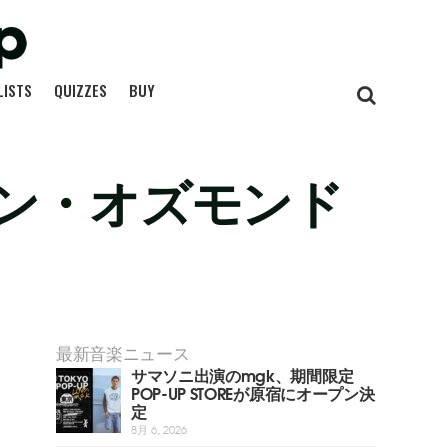
LISTS
QUIZZES
BUY
ン・オズモンド
最新音楽ニュース
サマソニ出演のmgk、期間限定
POP-UP STOREが原宿にオープン決
定
8月 6, 2026