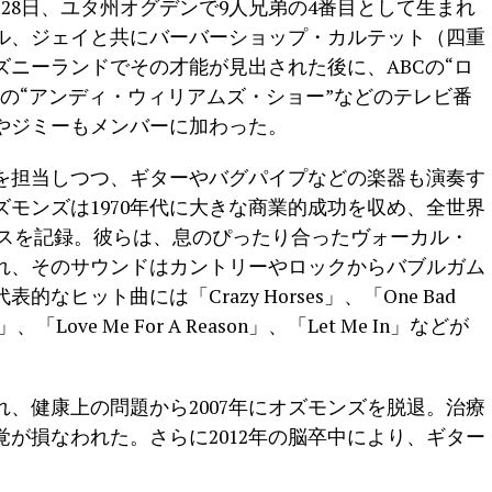
月28日、ユタ州オグデンで9人兄弟の4番目として生まれ
ル、ジェイと共にバーバーショップ・カルテット（四重
ニーランドでその才能が見出された後に、ABCの“ロ
Cの“アンディ・ウィリアムズ・ショー”などのテレビ番
やジミーもメンバーに加わった。
を担当しつつ、ギターやバグパイプなどの楽器も演奏す
モンズは1970年代に大きな商業的成功を収め、全世界
ールスを記録。彼らは、息のぴったり合ったヴォーカル・
れ、そのサウンドはカントリーやロックからバブルガム
ヒット曲には「Crazy Horses」、「One Bad
er」、「Love Me For A Reason」、「Let Me In」などが
れ、健康上の問題から2007年にオズモンズを脱退。治療
が損なわれた。さらに2012年の脳卒中により、ギター