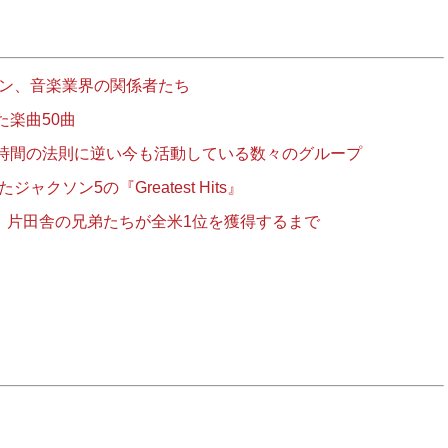
ャン、音楽業界の関係者たち
楽曲50曲
時間の法則に逆い今も活動している数々のグループ
クソン5の『Greatest Hits』
ack」：片田舎の兄弟たちが全米1位を獲得するまで