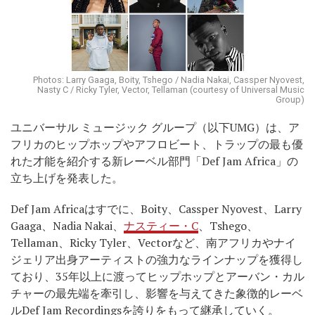
Photos: Larry Gaaga, Boity, Tshego / Nadia Nakai, Cassper Nyovest,
Nasty C / Ricky Tyler, Vector, Tellaman (courtesy of Universal Music
Group)
ユニバーサル ミュージック グループ（以下UMG）は、ア
フリカのヒップホップやアフロビート、トラップの最も優
れた才能を紹介する新レーベル部門「Def Jam Africa」の
立ち上げを発表した。
Def Jam Africaはすでに、Boity、Cassper Nyovest、Larry
Gaaga、Nadia Nakai、
ナスティー・C
、Tshego、
Tellaman、Ricky Tyler、Vectorなど、南アフリカやナイ
ジェリア出身アーティストの強力なラインナップを獲得し
ており、35年以上に渡ってヒップホップとアーバン・カル
チャーの最先端を牽引し、影響を与えてきた象徴的レーベ
ルDef Jam Recordingsを誇りをもって継承していく。