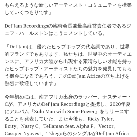
もらえるような新しいアーティスト・コミュニティを構築
していくつもりです」
Def Jam Recordingsの臨時会長兼
最高経営責任者
であるジ
ェフ・ハールストンはこうコメントしている。
「Def Jamは、優れたヒップホップの代名詞であり、世界
的ブランドでもあります。私たちは、世界中のオーディエ
ンスに、アフリカ大陸から出現する素晴らしい才能を持っ
たヒップホップ・アーティストたちの魅力を発見してもら
う機会になるであろう、このDef Jam Africaの立ち上げを
熱烈に歓迎しています」
今年初めには、南アフリカ出身のラッパー、ナスティー・
Cが、アメリカのDef Jam Recordingsと提携し、2020年夏
にアルバム『Zulu Man with Some Power』をリリースす
ることを発表していた。また今後も、Ricky Tyler、
Boity、Nasty C、Tellaman feat. Alpha P、Vector、
Cassper Nyovest、TshegoらのシングルがDef Jam Africa