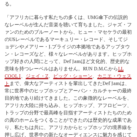
る。
「アフリカに暮らす私たちの多くは、UMG傘下の伝説的
なレーベルが生んだ音楽を聴いて育ちました。ジャズ・フ
ァンのためのブルーノートから、ヒュー・マセケラの最初
のUSレーベルであるマーキュリー・レコード、そしてジ
ョデシやメアリー・J.ブライジの本拠地であるアップタウ
ン・レコーズなど、様々なレーベルがあります。ヒップホ
ップ好きの人間にとって、Def Jamほど文化的、歴史的な
意味を持つレーベルはありません。RUN D.M.C.から
LL
COOL J
、
ジェイ・Z
、
ビッグ・ショーン
、
カニエ・ウェス
ト
まで、偉大なアーティストを輩出してきたDef Jamは、
常に世界中のヒップホップとアーバン・カルチャーの最終
目的地であり続けてきました。この象徴的なレーベルを、
アフリカ大陸に持ち込み、ヒップホップ、アフロビーツ、
トラップの分野で最高峰を目指すアーティストたちのため
の真のホームをつくることができたのは歴史的な成果であ
り、私たちは共に、アフリカからヒップホップの境界線を
押し広げ、世界中の新たなオーディエンスに魅力を感じて