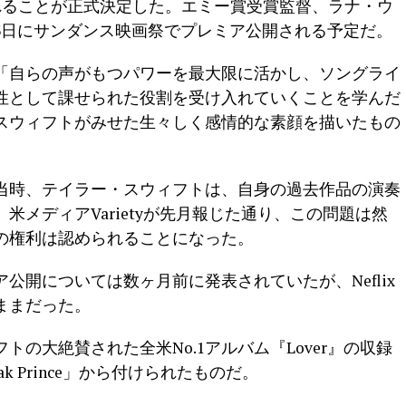
ら配信されることが正式決定した。エミー賞受賞監督、ラナ・ウ
23日にサンダンス映画祭でプレミア公開される予定だ。
「自らの声がもつパワーを最大限に活かし、ソングライ
性として課せられた役割を受け入れていくことを学んだ
スウィフトがみせた生々しく感情的な素顔を描いたもの
当時、テイラー・スウィフトは、自身の過去作品の演奏
米メディアVarietyが先月報じた通り、この問題は然
の権利は認められることになった。
公開については数ヶ月前に発表されていたが、Neflix
ままだった。
の大絶賛された全米No.1アルバム『Lover』の収録
rtbreak Prince」から付けられたものだ。