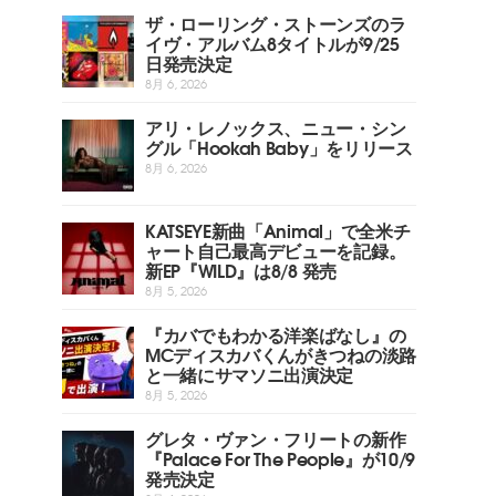
ザ・ローリング・ストーンズのラ
イヴ・アルバム8タイトルが9/25
日発売決定
8月 6, 2026
アリ・レノックス、ニュー・シン
グル「Hookah Baby」をリリース
8月 6, 2026
KATSEYE新曲「Animal」で全米チ
ャート自己最高デビューを記録。
新EP『WILD』は8/8 発売
8月 5, 2026
『カバでもわかる洋楽ばなし』の
MCディスカバくんがきつねの淡路
と一緒にサマソニ出演決定
8月 5, 2026
グレタ・ヴァン・フリートの新作
『Palace For The People』が10/9
発売決定