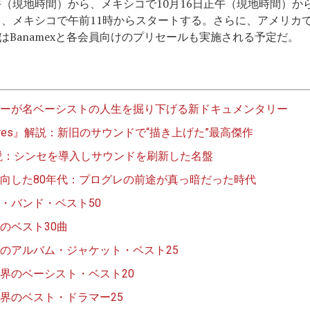
午（現地時間）から、メキシコで10月16日正午（現地時間）
ら、メキシコで午前11時からスタートする。さらに、アメリカでは
Banamexと各会員向けのプリセールも実施される予定だ。
ーが名ベーシストの人生を掘り下げる新ドキュメンタリー
ictures』解説：新旧のサウンドで“描き上げた”最高傑作
』解説：シンセを導入しサウンドを刷新した名盤
向した80年代：プログレの前途が真っ暗だった時代
・バンド・ベスト50
のベスト30曲
のアルバム・ジャケット・ベスト25
界のベーシスト・ベスト20
界のベスト・ドラマー25