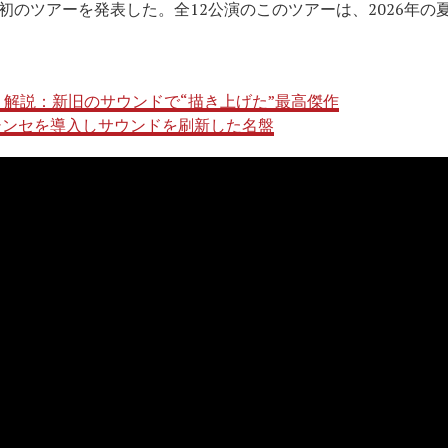
初のツアーを発表した。全12公演のこのツアーは、2026年の
ures』解説：新旧のサウンドで“描き上げた”最高傑作
説：シンセを導入しサウンドを刷新した名盤