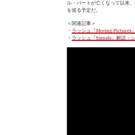
ル・パートが亡くなって以来、
を巡る予定だ。
＜関連記事＞
・
ラッシュ『Moving Pict
・
ラッシュ『Signals』解