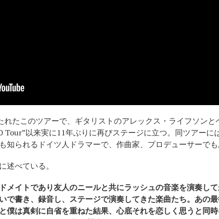
 Tour”と銘打たれたこのツアーで、ギタリストのアレックス・ライフ
40 Tour”以来実に11年ぶりに再びステージに立つ。同ツア
も知られるドイツ人ドラマーで、作曲家、プロデューサーでも
に述べている。
ドメイトであり友人のニールと共にラッシュの音楽を演奏して
いで書き、録音し、ステージで演奏してきた楽曲たち。あの最
と僕は真剣に自省を重ねた結果、
心底それを恋しく思うと同時