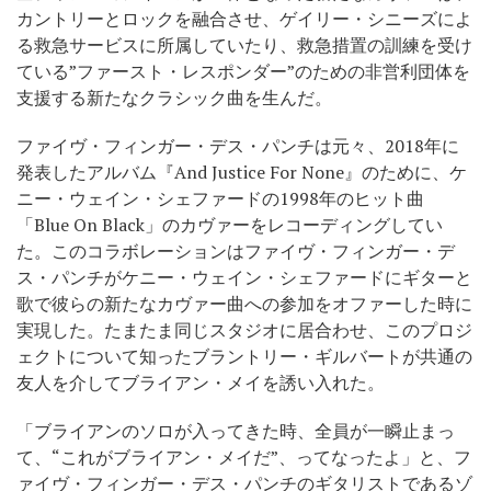
カントリーとロックを融合させ、ゲイリー・シニーズによ
る救急サービスに所属していたり、救急措置の訓練を受け
ている”ファースト・レスポンダー”のための非営利団体を
支援する新たなクラシック曲を生んだ。
ファイヴ・フィンガー・デス・パンチは元々、2018年に
発表したアルバム『And Justice For None』のために、ケ
ニー・ウェイン・シェファードの1998年のヒット曲
「Blue On Black」のカヴァーをレコーディングしてい
た。このコラボレーションはファイヴ・フィンガー・デ
ス・パンチがケニー・ウェイン・シェファードにギターと
歌で彼らの新たなカヴァー曲への参加をオファーした時に
実現した。たまたま同じスタジオに居合わせ、このプロジ
ェクトについて知ったブラントリー・ギルバートが共通の
友人を介してブライアン・メイを誘い入れた。
「ブライアンのソロが入ってきた時、全員が一瞬止まっ
て、“これがブライアン・メイだ”、ってなったよ」と、フ
ァイヴ・フィンガー・デス・パンチのギタリストであるゾ