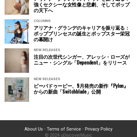
強くセクシーな女性像と悲劇、そしてポップ
の天下へ
COLUMNS
アリアナ・グランデのキャリアを振り返る：
ポッププリンセスの誕生とポップスター栄冠
の幕開け
NEW RELEASES
注目の次世代シンガー、アレッシ・ローズが
ニュー・シングル「Dependent」をリリース
NEW RELEASES
ビーバドゥービー、9月発売の新作『Pylon』
からの新曲「Switchblade」公開
About Us
•
Terms of Service
•
Privacy Policy
© 2024 uDiscoverMusic