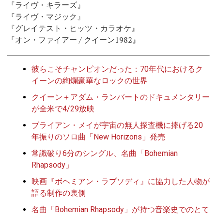
『ライヴ・キラーズ』
『ライヴ・マジック』
『グレイテスト・ヒッツ・カラオケ』
『オン・ファイアー / クイーン1982』
彼らこそチャンピオンだった：70年代におけるク
イーンの絢爛豪華なロックの世界
クイーン＋アダム・ランバートのドキュメンタリー
が全米で4/29放映
ブライアン・メイが宇宙の無人探査機に捧げる20
年振りのソロ曲「New Horizons」発売
常識破り6分のシングル、名曲「Bohemian
Rhapsody」
映画『ボヘミアン・ラプソディ』に協力した人物が
語る制作の裏側
名曲「Bohemian Rhapsody」が持つ音楽史でのとて