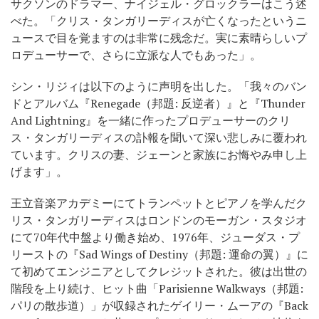
サクソンのドラマー、ナイジェル・グロックラーはこう述
べた。「クリス・タンガリーディスが亡くなったというニ
ュースで目を覚ますのは非常に残念だ。実に素晴らしいプ
ロデューサーで、さらに立派な人でもあった」。
シン・リジィは以下のように声明を出した。「我々のバン
ドとアルバム『Renegade（邦題: 反逆者）』と『Thunder
And Lightning』を一緒に作ったプロデューサーのクリ
ス・タンガリーディスの訃報を聞いて深い悲しみに覆われ
ています。クリスの妻、ジェーンと家族にお悔やみ申し上
げます」。
王立音楽アカデミーにてトランペットとピアノを学んだク
リス・タンガリーディスはロンドンのモーガン・スタジオ
にて70年代中盤より働き始め、1976年、ジューダス・プ
リーストの『Sad Wings of Destiny（邦題: 運命の翼）』に
て初めてエンジニアとしてクレジットされた。彼は出世の
階段を上り続け、ヒット曲「Parisienne Walkways（邦題:
パリの散歩道）」が収録されたゲイリー・ムーアの『Back