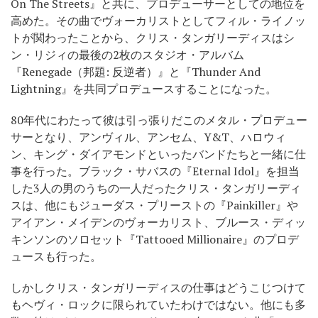
On The Streets』と共に、プロデューサーとしての地位を
高めた。その曲でヴォーカリストとしてフィル・ライノッ
トが関わったことから、クリス・タンガリーディスはシ
ン・リジィの最後の2枚のスタジオ・アルバム
『Renegade（邦題: 反逆者）』と『Thunder And
Lightning』を共同プロデュースすることになった。
80年代にわたって彼は引っ張りだこのメタル・プロデュー
サーとなり、アンヴィル、アンセム、Y&T、ハロウィ
ン、キング・ダイアモンドといったバンドたちと一緒に仕
事を行った。ブラック・サバスの『Eternal Idol』を担当
した3人の男のうちの一人だったクリス・タンガリーディ
スは、他にもジューダス・プリーストの『Painkiller』や
アイアン・メイデンのヴォーカリスト、ブルース・ディッ
キンソンのソロセット『Tattooed Millionaire』のプロデ
ュースも行った。
しかしクリス・タンガリーディスの仕事はどうこじつけて
もヘヴィ・ロックに限られていたわけではない。他にも多