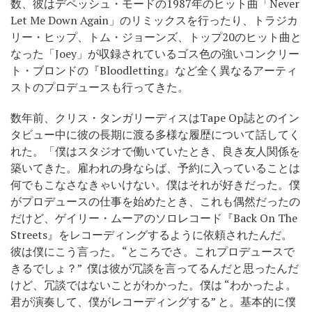
数、彼はデペッシュ・モードの1987年のヒット曲「Never
Let Me Down Again」のリミックスを行ったり、トラジカ
リー・ヒップ、トム・ジョーンズ、トップ20のヒット曲と
なった「Joey」が収録されているゴス色の強いコンクリー
ト・ブロンドの『Bloodletting』など全く異なるアーティ
ストのプロデュースも行ってきた。
数年前、クリス・タンガリーディスはTape Op誌とのイン
タビュー中に彼の長期に渡る多様な履歴について話してく
れた。「僕はスタジオで働いていたとき、良き友人関係を
築いてきた。雇われの身ならば、予約に入っていることは
何でもこなさなきゃいけない。僕はそれが好きだった。僕
がプロデュースの仕事を始めたとき、これも偶然だったの
だけど、ゲイリー・ムーアのソロレコード『Back On The
Streets』をレコーディングするように依頼されたんだ。
彼は僕にこう言った。“ところでさ。これプロデュースで
きるでしょ？” 僕は彼が冗談を言ってるんだと思ったんだ
けど、冗談ではないことがわかった。僕は “わかったよ。
君が演奏して、僕がレコーディングする” と。基本的に僕