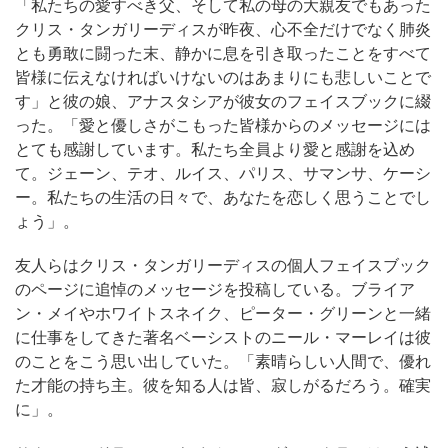
「私たちの愛すべき父、そして私の母の大親友でもあった
クリス・タンガリーディスが昨夜、心不全だけでなく肺炎
とも勇敢に闘った末、静かに息を引き取ったことをすべて
皆様に伝えなければいけないのはあまりにも悲しいことで
す」と彼の娘、アナスタシアが彼女のフェイスブックに綴
った。「愛と優しさがこもった皆様からのメッセージには
とても感謝しています。私たち全員より愛と感謝を込め
て。ジェーン、テオ、ルイス、パリス、サマンサ、ケーシ
ー。私たちの生活の日々で、あなたを恋しく思うことでし
ょう」。
友人らはクリス・タンガリーディスの個人フェイスブック
のページに追悼のメッセージを投稿している。ブライア
ン・メイやホワイトスネイク、ピーター・グリーンと一緒
に仕事をしてきた著名ベーシストのニール・マーレイは彼
のことをこう思い出していた。「素晴らしい人間で、優れ
た才能の持ち主。彼を知る人は皆、寂しがるだろう。確実
に」。