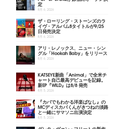
定
8月 6, 2026
ザ・ローリング・ストーンズのラ
イヴ・アルバム8タイトルが9/25
日発売決定
8月 6, 2026
アリ・レノックス、ニュー・シン
グル「Hookah Baby」をリリース
8月 6, 2026
KATSEYE新曲「Animal」で全米チ
ャート自己最高デビューを記録。
新EP『WILD』は8/8 発売
8月 5, 2026
『カバでもわかる洋楽ばなし』の
MCディスカバくんがきつねの淡路
と一緒にサマソニ出演決定
8月 5, 2026
グレタ・ヴァン・フリートの新作