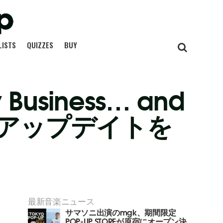
LISTS
QUIZZES
BUY
usiness… and
ャルなアップデイトを
最新音楽ニュース
サマソニ出演のmgk、期間限定
POP-UP STOREが原宿にオープン決