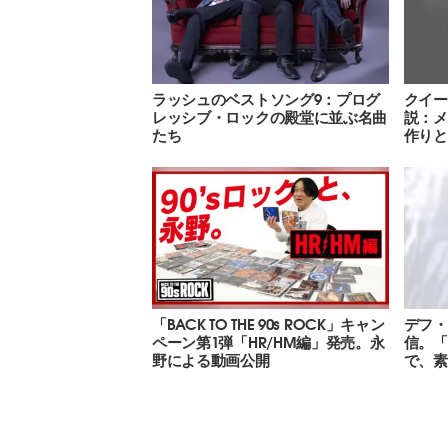
ラッシュのベストソング9：プログ
クイー
レッシブ・ロックの殿堂に並ぶ名曲
説：メ
たち
作りと
「BACK TO THE 90s ROCK」キャン
デフ・
ペーン第1弾「HR/HM編」発売。永
信。「
野による動画公開
で、素