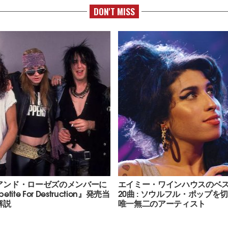
DON'T MISS
アンド・ローゼズのメンバーに
エイミー・ワインハウスのベ
tite For Destruction』発売当
20曲 : ソウルフル・ポップを
解説
唯一無二のアーティスト