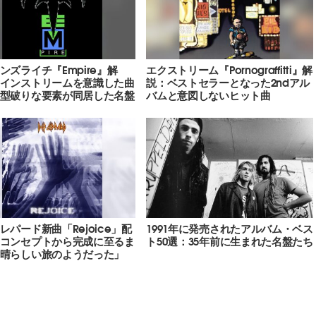
ンズライチ『Empire』解
エクストリーム『Pornograffitti』解
インストリームを意識した曲
説：ベストセラーとなった2ndアル
型破りな要素が同居した名盤
バムと意図しないヒット曲
レパード新曲「Rejoice」配
1991年に発売されたアルバム・ベス
コンセプトから完成に至るま
ト50選：35年前に生まれた名盤たち
晴らしい旅のようだった」