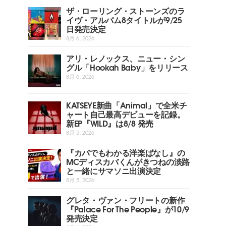
ザ・ローリング・ストーンズのラ
イヴ・アルバム8タイトルが9/25
日発売決定
8月 6, 2026
アリ・レノックス、ニュー・シン
グル「Hookah Baby」をリリース
8月 6, 2026
KATSEYE新曲「Animal」で全米チ
ャート自己最高デビューを記録。
新EP『WILD』は8/8 発売
8月 5, 2026
『カバでもわかる洋楽ばなし』の
MCディスカバくんがきつねの淡路
と一緒にサマソニ出演決定
8月 5, 2026
グレタ・ヴァン・フリートの新作
『Palace For The People』が10/9
発売決定