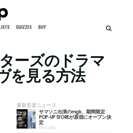
LISTS
QUIZZES
BUY
ァイターズのドラマ
ヴを見る方法
最新音楽ニュース
サマソニ出演のmgk、期間限定
POP-UP STOREが原宿にオープン決
定
8月 6, 2026