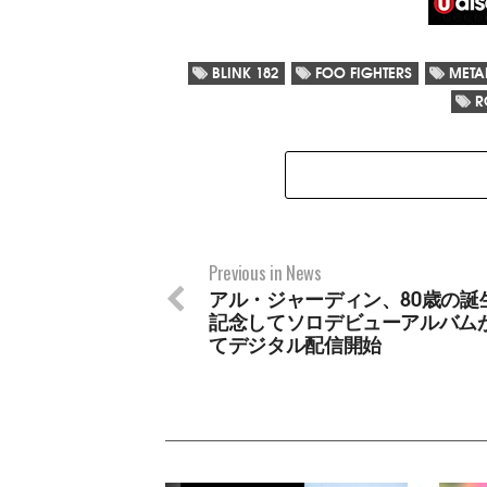
BLINK 182
FOO FIGHTERS
META
R
Previous in News
アル・ジャーディン、80歳の誕
記念してソロデビューアルバム
てデジタル配信開始