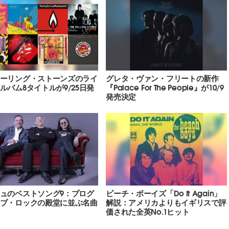
ーリング・ストーンズのライ
グレタ・ヴァン・フリートの新作
ルバム8タイトルが9/25日発
『Palace For The People』が10/9
発売決定
ュのベストソング9：プログ
ビーチ・ボーイズ「Do It Again」
ブ・ロックの殿堂に並ぶ名曲
解説：アメリカよりもイギリスで評
価された全英No.1ヒット