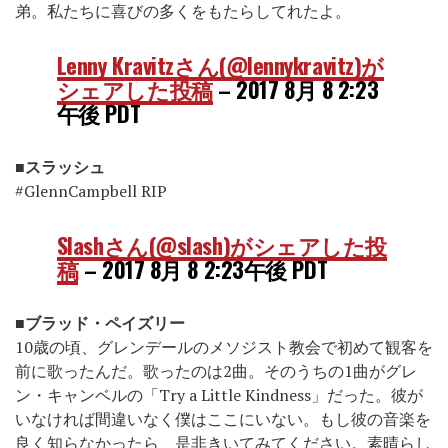
弟。私たちに喜びの多くをもたらしてれたよ。
Lenny Kravitzさん(@lennykravitz)が
シェアした投稿
–
2017 8月 8 2:23
午後 PDT
■スラッシュ
#GlennCampbell RIP
Slashさん(@slash)がシェアした投
稿
–
2017 8月 8 2:23午後 PDT
■ブラッド・ペイズリー
10歳の頃、グレンデールのメソジスト教会で初めて観客を
前に歌ったんだ。歌ったのは2曲。そのうちの1曲がグレ
ン・キャンベルの「Try a Little Kindness」だった。彼が
いなければ間違いなく僕はここにいない。もし彼の音楽を
良く知らなかったら、是非きいてみてください。素晴らし