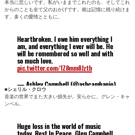
本当に悲しいです。私がいままでこれたのも、そしてこれ
からのことも全て父のおかげです。彼は記憶に残り続けま
す、多くの愛情とともに。
Heartbroken. I owe him everything I
am, and everything I ever will be. He
will be remembered so well and with
so much love.
pic.twitter.com/1Z8mm8Jzth
— Ashley Campbell (@ashcambanjo)
■シェリル・クロウ
2017年8月8日
音楽の世界でまた大きい損失が。安らかに。グレン・キャ
ンベル。
Huge loss in the world of music
today. Rest In Peace, Glen Campbell.