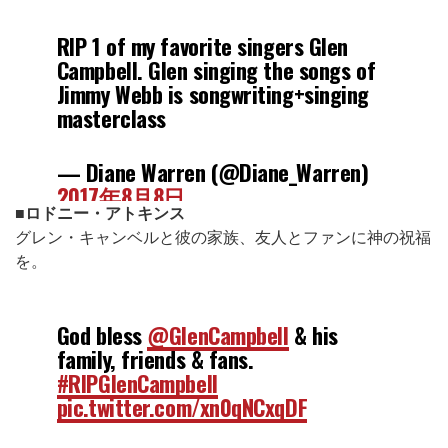
RIP 1 of my favorite singers Glen
Campbell. Glen singing the songs of
Jimmy Webb is songwriting+singing
masterclass
— Diane Warren (@Diane_Warren)
2017年8月8日
■ロドニー・アトキンス
グレン・キャンベルと彼の家族、友人とファンに神の祝福
を。
God bless
@GlenCampbell
& his
family, friends & fans.
#RIPGlenCampbell
pic.twitter.com/xn0qNCxqDF