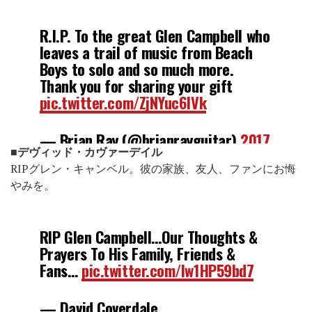
R.I.P. To the great Glen Campbell who
leaves a trail of music from Beach
Boys to solo and so much more.
Thank you for sharing your gift
pic.twitter.com/ZjNYuc6IVk
— Brian Ray (@brianrayguitar)
2017
■デヴィッド・カヴァーデイル
年8月8日
RIPグレン・キャンベル。彼の家族、友人、ファンにお悔
やみを。
RIP Glen Campbell…Our Thoughts &
Prayers To His Family, Friends &
Fans…
pic.twitter.com/lw1HP59bd7
— David Coverdale