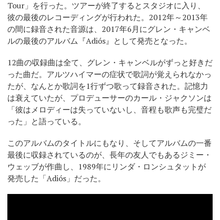
Tour」を行った。ツアーが終了するとスタジオに入り、
彼の最後のレコーディングが行われた。2012年～2013年
の間に録音された音源は、2017年6月にグレン・キャンベ
ルの最後のアルバム『Adiós』として発売となった。
12曲の収録曲は全て、グレン・キャンベルがずっと好きだ
った曲だ。アルツハイマーの症状で歌詞が覚えられなかっ
たが、なんとか歌詞を1行ずつ歌って録音された。記憶力
は衰えていたが、プロデューサーのカール・ジャクソンは
「彼はメロディーは失っていないし、音程も歌声も完璧だ
った」と語っている。
このアルバムのタイトルにもなり、そしてアルバムの一番
最後に収録されているのが、長年の友人でもあるジミー・
ウェッブが作曲し、1989年にリンダ・ロンシュタットが
発売した「Adiós」だった。