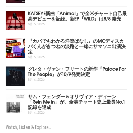
KATSEYE新曲「Animal」で全米チャート自己最
高デビューを記録。新EP『WILD』は8/8 発売
8月 5, 2026
『カバでもわかる洋楽ばなし』のMCディスカ
バくんがきつねの淡路と一緒にサマソニ出演決
定
8月 5, 2026
グレタ・ヴァン・フリートの新作『Palace For
The People』が10/9発売決定
8月 4, 2026
サム・フェンダー＆オリヴィア・ディーン
「Rein Me In」が、全英チャート史上最長No.1
記録を達成
8月 4, 2026
Watch, Listen & Explore...