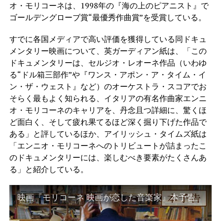
オ・モリコーネは、1998年の『海の上のピアニスト』で
ゴールデングローブ賞“最優秀作曲賞”を受賞している。
すでに各国メディアで高い評価を獲得している同ドキュ
メンタリー映画について、英ガーディアン紙は、「この
ドキュメンタリーは、セルジオ・レオーネ作品（いわゆ
る“ドル箱三部作”や『ワンス・アポン・ア・タイム・イ
ン・ザ・ウェスト』など）のオーケストラ・スコアでお
そらく最もよく知られる、イタリアの有名作曲家エンニ
オ・モリコーネのキャリアを、丹念且つ詳細に、驚くほ
ど面白く、そして疲れ果てるほど深く掘り下げた作品で
ある」と評しているほか、アイリッシュ・タイムズ紙は
「エンニオ・モリコーネへのトリビュートが詰まったこ
のドキュメンタリーには、楽しむべき要素がたくさんあ
る」と紹介している。
映画『モリコーネ 映画が恋した音楽家』本予告 1.13 Fri 公開 【公式】