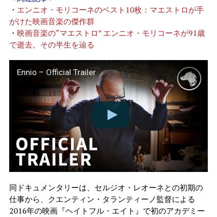
・
エンニオ・モリコーネのベスト10枚：マエストロが手
がけた映画音楽の傑作群
・
映画音楽の“マエストロ” エンニオ・モリコーネが91歳
で逝去。その半生を辿る
Ennio – Official Trailer
同ドキュメンタリーは、セルジオ・レオーネとの初期の
仕事から、クエンティン・タランティーノ監督による
2016年の映画『ヘイトフル・エイト』で初のアカデミー