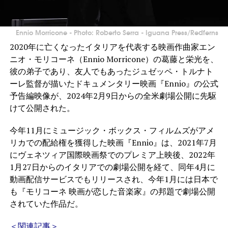
Ennio Morricone - Photo: Roberto Serra - Iguana Press/Redferns
2020年に亡くなったイタリアを代表する映画作曲家エン
ニオ・モリコーネ（Ennio Morricone）の葛藤と栄光を、
彼の弟子であり、友人でもあったジュゼッペ・トルナト
ーレ監督が描いたドキュメンタリー映画『Ennio』の公式
予告編映像が、2024年2月9日からの全米劇場公開に先駆
けて公開された。
今年11月にミュージック・ボックス・フィルムズがアメ
リカでの配給権を獲得した映画『Ennio』は、2021年7月
にヴェネツィア国際映画祭でのプレミア上映後、2022年
1月27日からのイタリアでの劇場公開を経て、同年4月に
動画配信サービスでもリリースされ、今年1月には日本で
も『モリコーネ 映画が恋した音楽家』の邦題で劇場公開
されていた作品だ。
＜関連記事＞