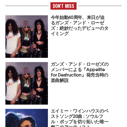
DON'T MISS
今年始動40周年、来日が迫
るガンズ・アンド・ローゼ
ズ：絶妙だったデビューのタ
イミング
ガンズ・アンド・ローゼズの
メンバーによる『Appetite
For Destruction』発売当時の
楽曲解説
エイミー・ワインハウスのベ
ストソング20曲 : ソウルフ
ル・ポップを切り拓いた唯一
無二のアーティスト