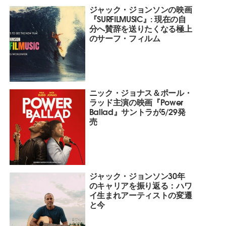
ジャック・ジョンソンの映画
『SURFILMUSIC』: 現在の自
分へ賛辞を送りたくなる極上
のサーフ・フィルム
ニック・ジョナス＆ポール・
ラッド主演の映画『Power
Ballad』サントラが5/29発
売
ジャック・ジョンソン30年
のキャリアを振り返る：ハワ
イ生まれアーティストの変遷
と今