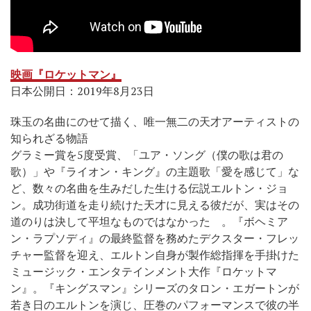
映画『ロケットマン』
日本公開日：2019年8月23日
珠玉の名曲にのせて描く、唯一無二の天才アーティストの
知られざる物語
グラミー賞を5度受賞、「ユア・ソング（僕の歌は君の
歌）」や『ライオン・キング』の主題歌「愛を感じて」な
ど、数々の名曲を生みだした生ける伝説エルトン・ジョ
ン。成功街道を走り続けた天才に見える彼だが、実はその
道のりは決して平坦なものではなかった 。『ボヘミア
ン・ラプソディ』の最終監督を務めたデクスター・フレッ
チャー監督を迎え、エルトン自身が製作総指揮を手掛けた
ミュージック・エンタテインメント大作『ロケットマ
ン』。『キングスマン』シリーズのタロン・エガートンが
若き日のエルトンを演じ、圧巻のパフォーマンスで彼の半