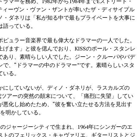
のドラマーを務め、1982年から1984年までEストリート・
スティーヴン・ヴァン・ザントが率いたザ・ディサイプル
ノ・ダネリは「私が知る中で最もプライベートを大事に
は語っている。
ポピュラー音楽界で最も偉大なドラマーの一人でした。
げます」と彼を偲んでおり、KISSのポール・スタンレ
であり、素晴らしい人でした。ジーン・クルーパやバデ
ンで、“ドラマーの中のドラマー”です。素晴らしいスタ
ている。
かにしていないが、ディノ・ダネリが、ラスカルズの
eam”再結成ツアーの突然の顛末について、「痛烈に失望」してい
が悪化し始めたため、“彼を奮い立たせる方法を見出す
とを明かしている。
ー州のジャージーシティで生まれ、1964年にシンガーのエ
ストのフェリックス・キャヴァリエ、ギターリストとジ