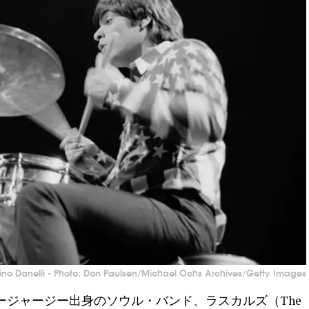
ino Danelli - Photo: Don Paulsen/Michael Ochs Archives/Getty Images
ュージャージー出身のソウル・バンド、ラスカルズ（The