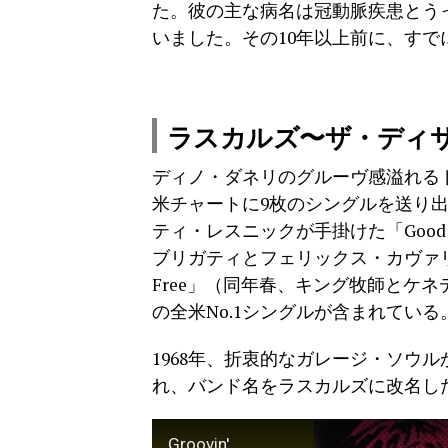
た。彼の主な病名は冠動脈疾患とう
いました。その10年以上前に、す
ラスカルズ〜ザ・ディ
ディノ・ダネリのグルーヴ感溢れる
米チャートに9枚のシングルを送り出
ティ・レスニックが手掛けた「Good Lov
ブリガティとフェリックス・カヴァリエール
Free」（同年春、キング牧師とケ
の全米No.1シングルが含まれている
1968年、折衷的なガレージ・ソウ
れ、バンド名をラスカルズに改名した
Groovin'