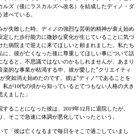
カルズ（後にラスカルズへ改名）を結成したディノ・ダ
う述べている。
みが失敗した時、ディノの強烈な芸術的精神が衰え始め
や安定した歩行能力に微妙な変化が生じていることに気づ
けた病院まで迎えに来てほしいと頼まれました。私たち
私に、彼が亡くなった後に尊重してほしい事について話
になると、不思議ではないのかもしれませんが、あまり
音楽的な事業が枯渇する中、彼が愛した“クリエイティ
が突如消え始めたのです。彼は“ディノ”であることを
、私が10代の頃から知っているとてつもない人格の大き
思えました」
することになった彼は、2019年12月に退院したが、
戻り、そこで急速に体調が悪化していったという。
いて「彼は亡くなるまで毎日をそこで過ごしていまし