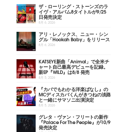
ザ・ローリング・ストーンズのラ
イヴ・アルバム8タイトルが9/25
日発売決定
8月 6, 2026
アリ・レノックス、ニュー・シン
グル「Hookah Baby」をリリース
8月 6, 2026
KATSEYE新曲「Animal」で全米チ
ャート自己最高デビューを記録。
新EP『WILD』は8/8 発売
8月 5, 2026
『カバでもわかる洋楽ばなし』の
MCディスカバくんがきつねの淡路
と一緒にサマソニ出演決定
8月 5, 2026
グレタ・ヴァン・フリートの新作
『Palace For The People』が10/9
発売決定