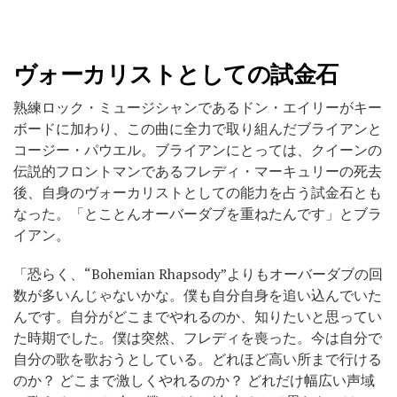
ヴォーカリストとしての試金石
熟練ロック・ミュージシャンであるドン・エイリーがキー
ボードに加わり、この曲に全力で取り組んだブライアンと
コージー・パウエル。ブライアンにとっては、クイーンの
伝説的フロントマンであるフレディ・マーキュリーの死去
後、自身のヴォーカリストとしての能力を占う試金石とも
なった。「とことんオーバーダブを重ねたんです」とブラ
イアン。
「恐らく、“Bohemian Rhapsody”よりもオーバーダブの回
数が多いんじゃないかな。僕も自分自身を追い込んでいた
んです。自分がどこまでやれるのか、知りたいと思ってい
た時期でした。僕は突然、フレディを喪った。今は自分で
自分の歌を歌おうとしている。どれほど高い所まで行ける
のか？ どこまで激しくやれるのか？ どれだけ幅広い声域