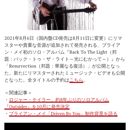
2021年8月6日（国内盤CD発売は8月11日に変更）にリマ
スターや貴重な音源が追加されて発売される、ブライア
ン・メイ初のソロ・アルバム『Back To The Light（邦
題：バック・トゥ・ザ・ライト～光にむかって～）』から
「Resurrection（邦題：華麗なる復活）」が公開となっ
た。新たにリマスターされたミュージック・ビデオも公開
となった。全タイトルの予約は
こちら
。
＜関連記事＞
・
ロジャー・テイラー、約8年ぶりのソロアルバム
『Outsider』を10月に発売決定
・
ブライアン・メイ「Driven By You」制作背景を語る