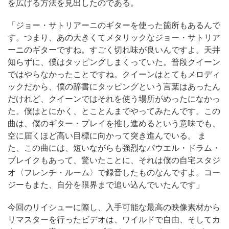
を広げる方法を見出したのである。
「ジョー・サトリアーニのギターを使った箇所もあるんで
す。つまり、あの大きくてメタリックなジョー・サトリア
ーニのギターですね。すごく切れ味が良いんですよ。天井
知らずに、僕はタッピングしまくっていた。普段クイーン
ではやらなかったことですね。クイーンはとてもメロディ
ックだから、僕の辞書にタッピングという言葉はあったん
だけれど、クイーンではそれを使う場所がめったになかっ
た。僕はとにかく、とことんまでやってみたんです。この
曲は、僕のギター・プレイを推し進めるという意味でも、
空に届くほど高い目標に向かって突き進んでいる。 ま
た、この曲には、短いながらも強烈なパウエル・ドラム・
ブレイクもあって、驚いたことに、それは僕の自宅スタジ
オ〈フレンチ・ルーム〉で録音したものなんですよ。コー
ジーもまた、自分を限界まで追い込んでいたんです」
今回のリイシューに際し、入手可能な最高の映像素材から
リマスターを行ったビデオは、ワイルドで自由、そしてカ