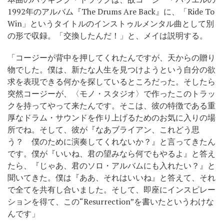
1992年のアルバム『The Drums Are Back』に、「Ride To
Win」というタイトルのインストゥルメンタル曲として別
の形で収録。「交換したんだ！」と、メイは説明する。
「コージーが背中を押してくれたんですが、天からの贈り
物でした。僕は、新たな人生を見つけようという自分の欲
求を表現できる何かを探しているところだった。そしたら
突然コージーが、〈モノ・スタジオ〉で作ったこのトラッ
クを持ってやって来たんです。そこは、彼の特徴である重
厚なドラム・サウンドを作り上げるためのお気に入りの場
所でね。そして、彼が『なあブライアン、これどう思
う？ 僕のために演奏してくれないか？』と言ってきたん
です。僕が『いいね、君の望みなら何でもやるよ』と答え
たら、『じゃあ、君のソロ・アルバムにも入れたい？』と
聞いてきた。僕は『ああ、それはいいね』と答えて、それ
で全てを共有し合いました。そして、即座にインスピレー
ションを得て、この“Resurrection”を書いたというわけな
んです」