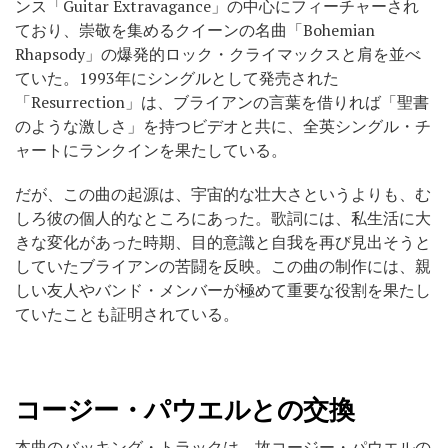
ンス「Guitar Extravagance」の中心にフィーチャーされ
ており、崇敬を集めるクイーンの名曲「Bohemian
Rhapsody」の爆発的ロック・クライマックスと肩を並べ
ていた。1993年にシングルとして発売された
「Resurrection」は、ブライアンの言葉を借りれば「聖書
のような激しさ」を持つビデオと共に、全英シングル・チ
ャートにランクインを果たしている。
だが、この曲の起源は、宇宙的な壮大さというよりも、む
しろ彼の個人的なところにあった。歌詞には、私生活に大
きな変化があった時期、目的意識と自我を再び見出そうと
していたブライアンの苦闘を反映。この曲の制作には、親
しい友人やバンド・メンバーが極めて重要な役割を果たし
ていたことも証明されている。
コージー・パウエルとの交換
本曲のバッキング・トラックは、故コージー・パウエルの