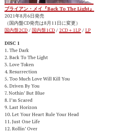
ブライアン・メイ『Back To The Light』
2021年8月6日発売
（国内盤CD発売は8月11日に変更）
国内盤2CD
/
国内盤1CD
/
2CD＋1LP
/
LP
DISC 1
1. The Dark
2. Back To The Light
3. Love Token
4. Resurrection
5. Too Much Love Will Kill You
6. Driven By You
7. Nothin’ But Blue
8. I’m Scared
9. Last Horizon
10. Let Your Heart Rule Your Head
11. Just One Life
12. Rollin’ Over