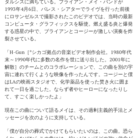
タルシスに満ちている。ブライアン・メイ・バンドが
1993年4月6日、パレス・シアターでライヴを行った前後
にロサンゼルスで撮影されたこのビデオでは、当時の最新
コンピュータ・グラフィックスを駆使。燃え盛る炎と爆発
する惑星の中で、ブライアンとコージーが激しい演奏を炸
裂させている。
「H-Gun［*シカゴ拠点の音楽ビデオ制作会社。1980年代
末～1990年代に多数の名作を世に送り出した。2001年に
解散］のチームとのコラボレーションで、この曲を別の宇
宙に連れて行くような映像を作ったんです。コージーと僕
はLAの映画スタジオで、化学薬品を使った焚き火に囲ま
れて一日を過ごした。ならず者やヒーローになったりし
て、すごく楽しかったよ」
現在この曲について語るメイは、その過剰主義的手法とメ
ッセージを次のように支持している。
「僕が自分の葬式でかけてもらいたいのは、この曲。恐ら