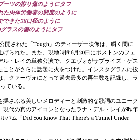
ブーツの擦り傷のようにタフ
れた肉体労働者の態度のように
でできた38口径のように
のグラスの傷のようにタフ
公開された「Tough」のティーザー映像は、瞬く間に
げられた。また、現地時間6月20日にボストンのフェ
デル・レイの単独公演で、クエヴォがサプライズ・ゲス
たことがさらに話題に火をつけた。インスタグラムに投
は、クァーヴォにとって過去最多の再生数を記録し、ラ
なっている。
を揺さぶる美しいメロディーと刺激的な歌詞のユニーク
、現代の真のアイコンとなったラナ・デル・レイが昨年
You Know That There’s a Tunnel Under