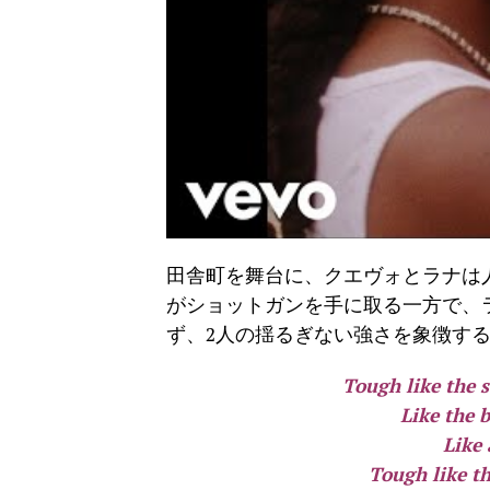
田舎町を舞台に、クエヴォとラナは
がショットガンを手に取る一方で、
ず、2人の揺るぎない強さを象徴す
Tough like the s
Like the b
Like 
Tough like th