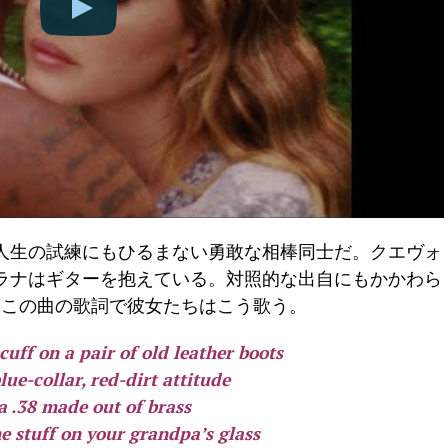
人生の試練にもひるまない勇敢な相棒同士だ。クエヴォ
ラナはギターを抱えている。対照的な出自にもかかわら
るこの曲の歌詞で彼女たちはこう歌う。
cuff on a pair of old leather boots
lue-collar, red-dirt attitude
a .38 made out of brass
e stuff on your grandpa’s glass