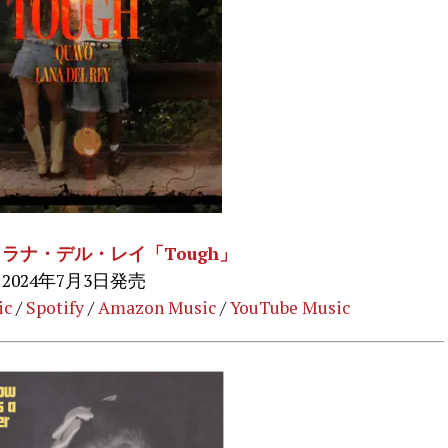
ラナ・デル・レイ「Tough」
2024年7月3日発売
ic
/
Spotify
/
Amazon Music
/
YouTube Music