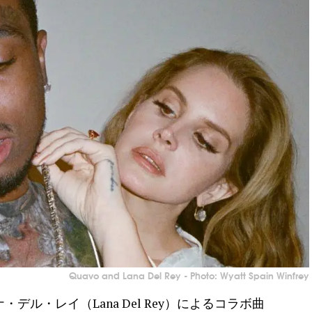
Quavo and Lana Del Rey - Photo: Wyatt Spain Winfrey
デル・レイ（Lana Del Rey）によるコラボ曲