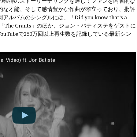
の独特のストーリーテリングを通じてファンを内省的な
的な才能、そして感情豊かな作曲が際立っており、批評
のシングルには、「Did you know that’s a
」「A&W」「The Grants」のほか、ジョン・バティステをゲストに
してYouTubeで250万回以上再生数を記録している最新シン
al Video) ft. Jon Batiste