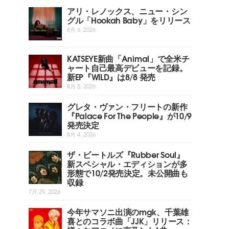
アリ・レノックス、ニュー・シン
グル「Hookah Baby」をリリース
8月 6, 2026
KATSEYE新曲「Animal」で全米チ
ャート自己最高デビューを記録。
新EP『WILD』は8/8 発売
8月 5, 2026
グレタ・ヴァン・フリートの新作
『Palace For The People』が10/9
発売決定
8月 4, 2026
ザ・ビートルズ『Rubber Soul』
新スペシャル・エディションが多
形態で10/2発売決定。未公開曲も
収録
7月 29, 2026
今年サマソニ出演のmgk、千葉雄
喜とのコラボ曲「JJK」リリース：