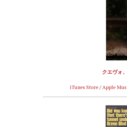
クエヴォ、
iTunes Store
/
Apple Mus