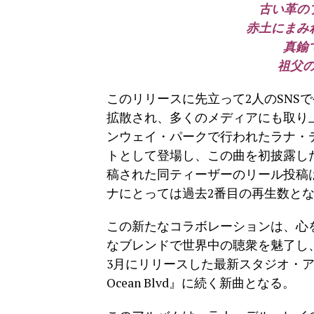
古い革の
赤土にまみ
真鍮
祖父
このリリースに先立って2人のSNSで
拡散され、多くのメディアにも取り上
ンウェイ・パークで行われたラナ・
トとして登場し、この曲を初披露し
稿された同ティーザーのリール投稿
ナにとっては過去2番目の再生数と
この新たなコラボレーションは、心
なブレンドで世界中の聴衆を魅了し
3月にリリースした最新スタジオ・アルバム『Did 
Ocean Blvd』に続く新曲となる。