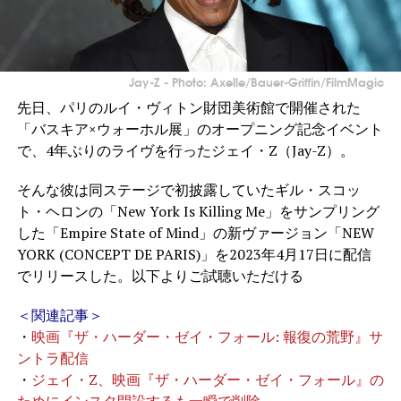
Jay-Z - Photo: Axelle/Bauer-Griffin/FilmMagic
先日、パリのルイ・ヴィトン財団美術館で開催された
「バスキア×ウォーホル展」のオープニング記念イベント
で、4年ぶりのライヴを行ったジェイ・Z（Jay-Z）。
そんな彼は同ステージで初披露していたギル・スコッ
ト・ヘロンの「New York Is Killing Me」をサンプリング
した「Empire State of Mind」の新ヴァージョン「NEW
YORK (CONCEPT DE PARIS)」を2023年4月17日に配信
でリリースした。以下よりご試聴いただける
＜関連記事＞
・
映画『ザ・ハーダー・ゼイ・フォール: 報復の荒野』サ
ントラ配信
・
ジェイ・Z、映画『ザ・ハーダー・ゼイ・フォール』の
ためにインスタ開設するも一瞬で削除