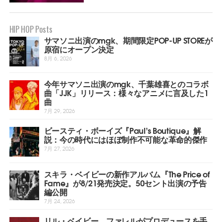
HIP HOP Posts
サマソニ出演のmgk、期間限定POP-UP STOREが
原宿にオープン決定
8月 6, 2026
今年サマソニ出演のmgk、千葉雄喜とのコラボ
曲「JJK」リリース：様々なアニメに言及した1
曲
7月 29, 2026
ビースティ・ボーイズ『Paul’s Boutique』解
説：今の時代にはほぼ制作不可能な革命的傑作
7月 27, 2026
スキラ・ベイビーの新作アルバム『The Price of
Fame』が8/21発売決定。50セント出演の予告
編公開
7月 24, 2026
リル・ベイビー、ファレルがプロデュースを手