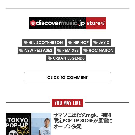
GIL SCOTT-HERON
HIP HOP
JAY Z
NEW RELEASES
REMIXES
ROC NATION
URBAN LEGENDS
CLICK TO COMMENT
YOU MAY LIKE
サマソニ出演のmgk、期間
限定POP-UP STOREが原宿に
オープン決定