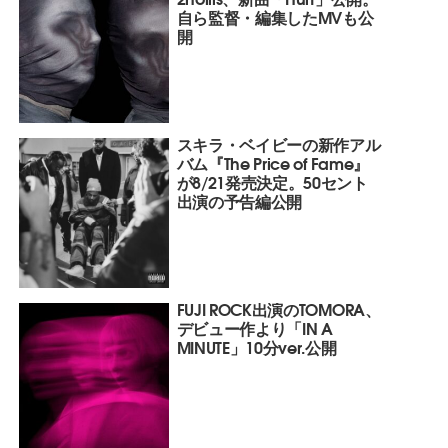
自ら監督・編集したMVも公
開
スキラ・ベイビーの新作アル
バム『The Price of Fame』
が8/21発売決定。50セント
出演の予告編公開
FUJI ROCK出演のTOMORA、
デビュー作より「IN A
MINUTE」10分ver.公開