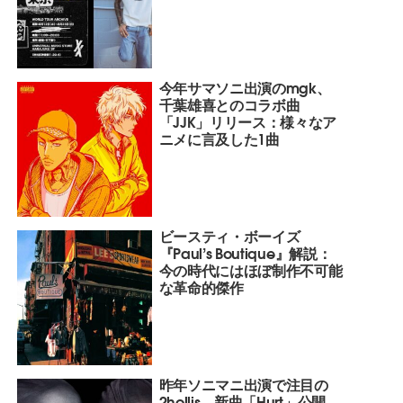
今年サマソニ出演のmgk、
千葉雄喜とのコラボ曲
「JJK」リリース：様々なア
ニメに言及した1曲
ビースティ・ボーイズ
『Paul’s Boutique』解説：
今の時代にはほぼ制作不可能
な革命的傑作
昨年ソニマニ出演で注目の
2hollis、新曲「Hurt」公開。