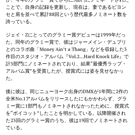
ことで、自身の記録を更新し、現在は、妻であるビヨン
セと肩を並べて累計88回という歴代最多ノミネート数を
誇っている。
ジェイ・Zにとってのグラミー賞デビューは1999年だっ
た。同年のグラミー賞で、彼はジャーメイン・デュプリ
とのコラボ曲「Money Ain’t a Thang」などを収録した3
作目のスタジオ・アルバム『Vol.2…Hard Knock Life』で
計3部門にノミネートされており、結果“最優秀ラップ・
アルバム賞”を受賞したが、授賞式には姿を見せなかっ
た。
後に彼は、同じニューヨーク出身のDMXが1年間に2作の
全米No.1アルバムをリリースしたにもかかわらず、グラ
ミー賞に1部門もノミネートされなかったために、授賞式
を“ボイコット”したことを明かしている。以降開催され
た23回のグラミー賞のうち、彼は19回でノミネートされ
ている。