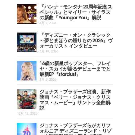
『ハンナ・モンタナ 20周年記念ス
ペシャル』とマイリー・サイラス
の新曲「Younger You」解説
4月 7, 2026
『ディズニー・オン・クラシック
～夢とまほうの贈りもの 2026』ヴ
ォーカリスト インタビュー
3月 19, 2026
16歳の新星ポップスター、フレイ
ヤ・スカイが語るデビューまでと
最新EP『stardust』
3月 4, 2026
ジョナス・ブラザーズ出演、新作
映画『ベリー・ジョナス・クリス
マス・ムービー』サントラ全曲解
説
12月 12, 2025
ジョナス・ブラザーズらがカリフ
ォルニア ディズニーランド・リゾ