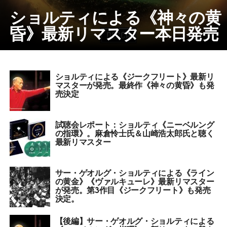
ショルティによる《神々の黄
昏》最新リマスター本日発売
ショルティによる《ジークフリート》最新リ
マスターが発売。最終作《神々の黄昏》も発
売決定
試聴会レポート：ショルティ《ニーベルング
の指環》。麻倉怜士氏＆山崎浩太郎氏と聴く
最新リマスター
サー・ゲオルグ・ショルティによる《ライン
の黄金》《ヴァルキューレ》最新リマスター
が発売。第3作目《ジークフリート》も発売
決定。
【後編】サー・ゲオルグ・ショルティによる