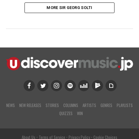
MORE SIR GEORG SOLTI
NEWS
NEW RELEASES
STORIES
COLUMNS
ARTISTS
GENRES
PLAYLISTS
QUIZZES
WIN
About Us
•
Terms of Service
•
Privacy Policy
•
Cookie Choices