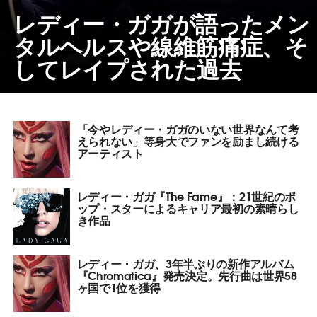
レディー・ガガが語ったメン
タルヘルスや線維筋痛症、そ
してレイプされた過去
「今やレディー・ガガのいない世界なんて考
えられない」等身大でファンを励まし続ける
アーティスト
レディー・ガガ『The Fame』：21世紀のポ
ップ・スターによるキャリア最初の素晴らし
き作品
レディー・ガガ、3年半ぶりの新作アルバム
『Chromatica』発売決定。先行曲は世界58
ヶ国で1位を獲得