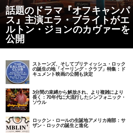
話題のドラマ『オフキャンパ
ス』主演エラ・ブライトがエ
ルトン・ジョンのカヴァーを
公開
ストーンズ、そしてブリティッシュ・ロック
の誕生の地「イーリング・クラブ」特集：ド
キュメント映画の公開も決定
3分間の束縛から解放され、より複雑により
長く：70年代に大流行したシンフォニック・
ソウル
ロックン・ロールの生誕地アメリカ南部：サ
ザン・ロックの誕生と進化