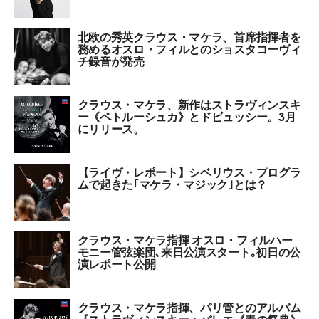
北欧の秀英クラウス・マケラ、首席指揮者を
務めるオスロ・フィルとのショスタコーヴィ
チ録音が発売
クラウス・マケラ、新作はストラヴィンスキ
ー《ペトルーシュカ》とドビュッシー。3月
にリリース。
【ライヴ・レポート】シベリウス・プログラ
ムで起きた｢マケラ・マジック｣とは？
クラウス・マケラ指揮 オスロ・フィルハー
モニー管弦楽団､来日公演スタート｡初日の公
演レポート公開
クラウス・マケラ指揮、パリ管とのアルバム
『ストラヴィンスキー：バレエ《春の祭典》