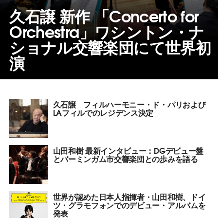
久石譲 新作 「Concerto for
Orchestra」ワシントン・ナ
ショナル交響楽団にて世界初
演
久石譲 フィルハーモニー・ド・パリおよび
LAフィルでのレジデンス決定
山田和樹 最新インタビュー：DGデビュー盤
とバーミンガム市交響楽団との歩みを語る
世界が認めた日本人指揮者・山田和樹、ドイ
ツ・グラモフォンでのデビュー・アルバムを
発表