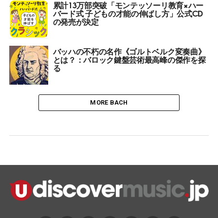
累計13万部突破「モンテッソーリ教育×ハー
バード式 子どもの才能の伸ばし方」公式CD
の発売が決定
バッハの不朽の名作《ゴルトベルク変奏曲》
とは？：バロック鍵盤芸術最高峰の傑作を探
る
MORE BACH