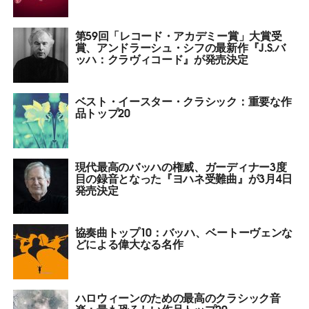
第59回「レコード・アカデミー賞」大賞受
賞、アンドラーシュ・シフの最新作『J.S.バ
ッハ：クラヴィコード』が発売決定
ベスト・イースター・クラシック：重要な作
品トップ20
現代最高のバッハの権威、ガーディナー3度
目の録音となった『ヨハネ受難曲』が3月4日
発売決定
協奏曲トップ10：バッハ、ベートーヴェンな
どによる偉大なる名作
ハロウィーンのための最高のクラシック音
楽：最も恐ろしい作品トップ20