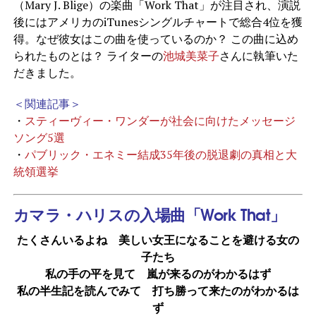
（Mary J. Blige）の楽曲「Work That」が注目され、演説
後にはアメリカのiTunesシングルチャートで総合4位を獲
得。なぜ彼女はこの曲を使っているのか？ この曲に込め
られたものとは？ ライターの
池城美菜子
さんに執筆いた
だきました。
＜関連記事＞
・
スティーヴィー・ワンダーが社会に向けたメッセージ
ソング5選
・
パブリック・エネミー結成35年後の脱退劇の真相と大
統領選挙
カマラ・ハリスの入場曲「Work That」
たくさんいるよね 美しい女王になることを避ける女の
子たち
私の手の平を見て 嵐が来るのがわかるはず
私の半生記を読んでみて 打ち勝って来たのがわかるは
ず