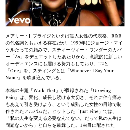
メアリー・J. ブライジといえば黒人女性の代表格、R&B
の代名詞ともいえる存在だが、1999年にジョージ・マイ
ケルたっての頼みで、スティーヴィー・ワンダーのカバ
ー「As」をデュエットしたあたりから、意識的に新しい
オーディエンスにも届ける努力もしており、U2と
「One」を、スティングとは「Whenever I Say Your
Name」を吹き込んでいる。
本稿の主題「Work That」が収録された『Growing
Pain』は、変化、成長し続ける大切さ、それに伴う痛み
もあえて引き受けよう、という成熟した女性の目線で制
作されたアルバムだ。ヒットした「Just Fine」では、
「私の人生を変える必要なんてない。だって私の人生は
問題ないから」と自らを鼓舞した。1曲目に配された