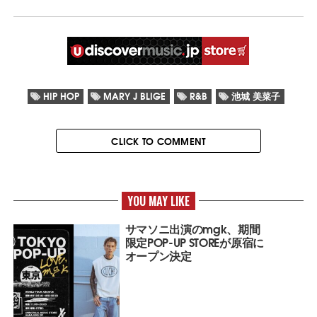
HIP HOP
MARY J BLIGE
R&B
池城 美菜子
CLICK TO COMMENT
YOU MAY LIKE
サマソニ出演のmgk、期間
限定POP-UP STOREが原宿に
オープン決定