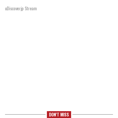
uDiscoverjp Stream
DON'T MISS