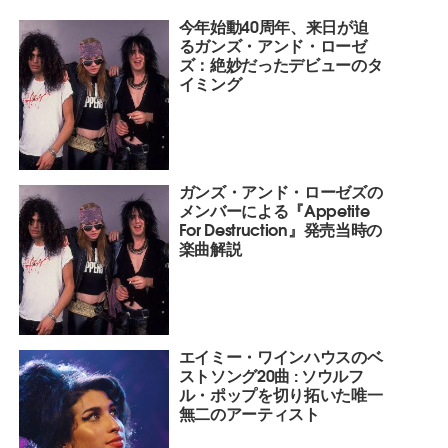
今年始動40周年、来日が迫
るガンズ・アンド・ローゼ
ズ：絶妙だったデビューのタ
イミング
ガンズ・アンド・ローゼズの
メンバーによる『Appetite
For Destruction』発売当時の
楽曲解説
エイミー・ワインハウスのベ
ストソング20曲 : ソウルフ
ル・ポップを切り拓いた唯一
無二のアーティスト