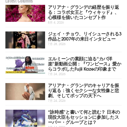
Latest Columns
アリアナ・グランデの経歴を振り返
る：コラボ女王と『ウィキッド』、
心模様を描いたコンセプト作
8月 4, 2026
ジェイ・チョウ、リイシューされる3
作品と2007年の来日インタビュー
7月 28, 2026
エルミーンの素顔に迫る“カバ洋
楽”新動画公開：『ワンピース』愛か
らコラボしたFujii Kazeの印象まで
7月 24, 2026
アリアナ・グランデのキャリアを振
り返る：強くセクシーな女性像と悲
劇、そしてポップの天下へ
7月 24, 2026
“詠時感”と書いて何と読む？ 日本の
現役大臣もセッションに参加したス
ーパー・グループとは？
7月 14, 2026