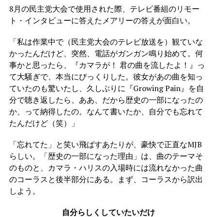
8月の民主党大会で使用された際、テレビ番組のリモー
ト・インタビューに答えたメアリーの答えが面白い。
「私は作業中で（民主党大会のテレビ放送を）観ていな
かったんだけど、突然、電話がガンガン鳴り始めて。何
事かと思ったら、『カマラが！ 君の曲を流したよ！』っ
て大騒ぎで、本当にびっくりした。彼女があの曲を知っ
ていたのも驚いたし、久しぶりに『Growing Pain』を自
分で聴き返したら、ああ、だから歴史の一部になったの
か、って納得したの。なんて書いたか、自分でも忘れて
たんだけど（笑）」
「忘れてた」と笑い飛ばすあたりが、豪快で正直なMJB
らしい。「歴史の一部になった理由」は、曲のテーマそ
のものと、カマラ・ハリスの入場時には流れなかった曲
のコーラスと後半部分にある。まず、コーラスから訳出
しよう。
自分らしくしていたいだけ