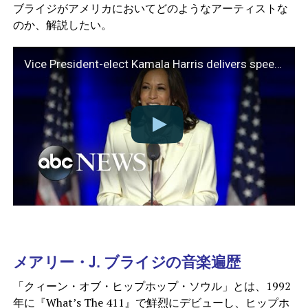
ブライジがアメリカにおいてどのようなアーティストな
のか、解説したい。
Vice President-elect Kamala Harris delivers speech ahead of Joe Biden
メアリー・J. ブライジの音楽遍歴
「クィーン・オブ・ヒップホップ・ソウル」とは、1992
年に『What’s The 411』で鮮烈にデビューし、ヒップホ