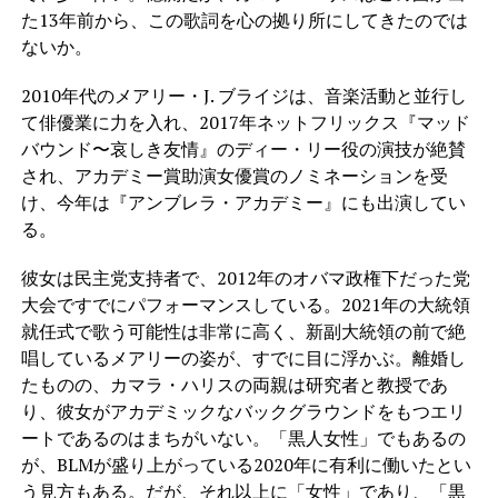
た13年前から、この歌詞を心の拠り所にしてきたのでは
ないか。
2010年代のメアリー・J. ブライジは、音楽活動と並行し
て俳優業に力を入れ、2017年ネットフリックス『マッド
バウンド〜哀しき友情』のディー・リー役の演技が絶賛
され、アカデミー賞助演女優賞のノミネーションを受
け、今年は『アンブレラ・アカデミー』にも出演してい
る。
彼女は民主党支持者で、2012年のオバマ政権下だった党
大会ですでにパフォーマンスしている。2021年の大統領
就任式で歌う可能性は非常に高く、新副大統領の前で絶
唱しているメアリーの姿が、すでに目に浮かぶ。離婚し
たものの、カマラ・ハリスの両親は研究者と教授であ
り、彼女がアカデミックなバックグラウンドをもつエリ
ートであるのはまちがいない。「黒人女性」でもあるの
が、BLMが盛り上がっている2020年に有利に働いたとい
う見方もある。だが、それ以上に「女性」であり、「黒