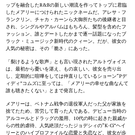
ップを融合したR&Bの新しい潮流を作ってトップに君臨
したメアリーにつけられたニックネームだ。アレサ・フ
ランクリン、チャカ・カーンら大御所たちの後継者と目
され、シングルやアルバムはもちろん、髪型を含めたフ
ァッション、誰とデートしたかまで逐一話題になったブ
ラック・ミュージック新時代のクィーン。だが、彼女の
人気の秘密は、その「脆さ」にあった。
「裂けるような歌声」とも言い現されたアルトヴォイス
は、最初から憂いを湛え、もの哀しい。彼女を売り出
し、定期的に喧嘩をしては仲直りしているショーン“Pデ
ィディ”コムズに至っては、「メアリーの幸せな曲なんて
誰も聴きたくない」とまで発言した。
メアリーは、ベトナム戦争の退役軍人だった父が家族を
捨てたため、苦労して育った人である。デビュー当時の
アルコールとドラッグの濫用、10代の時に起きた親戚か
らの性的虐待、人気絶頂だったジョデシィの“K-Ci”ヘイ
リーとのハイプロファイルな恋愛と失恋など、彼女が歩