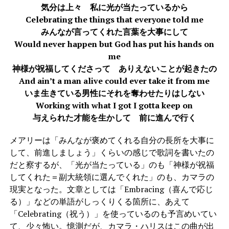
気分は上々 私に光が当たっているから
Celebrating the things that everyone told me
みんなが言ってくれた言葉を大事にして
Would never happen but God has put his hands on
me
神様が祝福してくださって ありえないことが起きたの
And ain’t a man alive could ever take it from me
いま生きている男性にそれを奪わせたりはしない
Working with what I got I gotta keep on
与えられた才能を生かして 前に進んで行く
メアリーは「みんなが褒めてくれる自分の長所を大事に
して、前進しましょう」くらいの感じで歌詞を書いたの
だと察するが、「光が当たっている」のも「神様が祝福
してくれた＝副大統領に選んでくれた」のも、カマラの
現実となった。文章としては「Embracing（喜んで応じ
る）」などの単語がしっくりくる箇所に、あえて
「Celebrating（祝う）」を使っているのも予言めいてい
て、少々怖い。憶測だが、カマラ・ハリスはこの曲が出