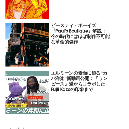
ビースティ・ボーイズ
『Paul’s Boutique』解説：
今の時代にはほぼ制作不可能
な革命的傑作
エルミーンの素顔に迫る“カ
バ洋楽”新動画公開：『ワン
ピース』愛からコラボした
Fujii Kazeの印象まで