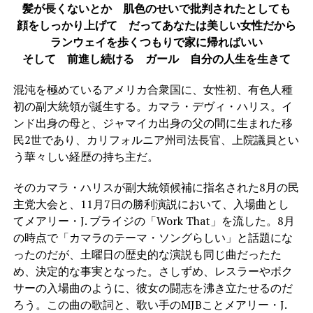
髪が長くないとか 肌色のせいで批判されたとしても
顔をしっかり上げて だってあなたは美しい女性だから
ランウェイを歩くつもりで家に帰ればいい
そして 前進し続ける ガール 自分の人生を生きて
混沌を極めているアメリカ合衆国に、女性初、有色人種
初の副大統領が誕生する。カマラ・デヴィ・ハリス。イ
ンド出身の母と、ジャマイカ出身の父の間に生まれた移
民2世であり、カリフォルニア州司法長官、上院議員とい
う華々しい経歴の持ち主だ。
そのカマラ・ハリスが副大統領候補に指名された8月の民
主党大会と、11月7日の勝利演説において、入場曲とし
てメアリー・J. ブライジの「Work That」を流した。8月
の時点で「カマラのテーマ・ソングらしい」と話題にな
ったのだが、土曜日の歴史的な演説も同じ曲だったた
め、決定的な事実となった。さしずめ、レスラーやボク
サーの入場曲のように、彼女の闘志を沸き立たせるのだ
ろう。この曲の歌詞と、歌い手のMJBことメアリー・J.