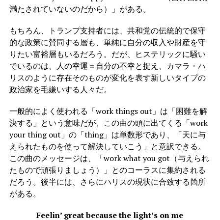
満たされていないのだから）」がある。
もちろん、トランプ支持者には、共和党の伝統的で保守
的な政策に賛同する層も、単純に自分の収入や財産を守
りたい富裕層もいるだろう。だが、ヒステリックに騒い
でいるのは、人の幸運＝自分の不幸と捉え、カマラ・ハ
リスのように存在そのものが変化を表す新しいタイプの
政治家を毛嫌いする人々だ。
一般的によく使われる「work things out」は「困難を解
決する」という意味だが、この曲の頭に出てくる「work
your thing out」の「thing」は単数形であり、「天に与
えられたものを使って解決していこう」と意訳できる。
この曲のメッセージは、「work what you got（与えられ
たもので頑張りましょう）」とのコーラスに集約される
だろう。後半には、さらにハリスの現状に合致する箇所
がある。
Feelin’ great because the light’s on me