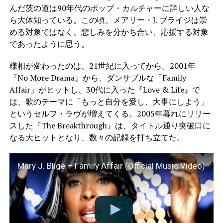
んだ茨の道は90年代のポップ・カルチャーに詳しい人な
ら大体知っている。この頃、メアリー・J. ブライジは崇
める対象ではなく、悲しみを分かち合い、応援する対象
であったように思う。
様相が変わったのは、21世紀に入ってから。2001年
『No More Drama』から、ダンサブルな「Family
Affair」がヒットし、30代に入った『Love & Life』で
は、歌のテーマに「もっと自分を愛し、大事にしよう」
というセルフ・ラヴが増えてくる。2005年暮れにリリー
スした『The Breakthrough』は、タイトル通り突破口に
なる大ヒットとなり、数々の記録を打ち立てた。
Mary J. Blige – Family Affair (Official Music Video)