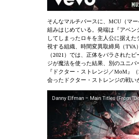
そんなマルチバースに、MCU（マ
組みはじめている。発端は『アベンジ
してしまったロキを主人公に据えたテ
視する組織、時間変異取締局（TVA
（2021）では、正体をバラされた
ジが魔法を使った結果、別のユニバ
『ドクター・ストレンジ／MoM』（
会ったドクター・ストレンジの戦い
Danny Elfman – Main Titles (From "Do