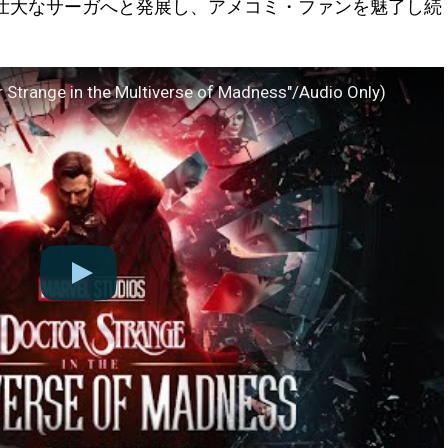
壮大なサーガへと発展し、アメコミ・ファンを魅了し続
 Strange in the Multiverse of Madness"/Audio Only)