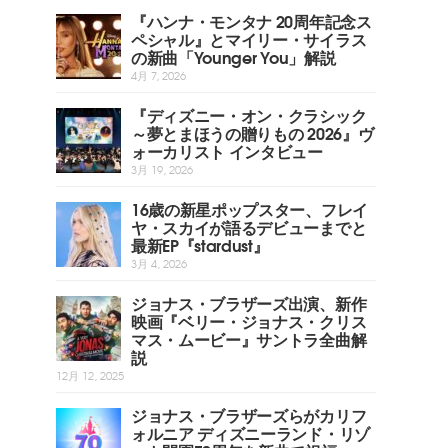
『ハンナ・モンタナ 20周年記念ス
ペシャル』とマイリー・サイラス
の新曲「Younger You」解説
4月 7, 2026
『ディズニー・オン・クラシック
～夢とまほうの贈りもの 2026』ヴ
ォーカリスト インタビュー
3月 19, 2026
16歳の新星ポップスター、フレイ
ヤ・スカイが語るデビューまでと
最新EP『stardust』
3月 4, 2026
ジョナス・ブラザーズ出演、新作
映画『ベリー・ジョナス・クリス
マス・ムービー』サントラ全曲解
説
12月 12, 2025
ジョナス・ブラザーズらがカリフ
ォルニア ディズニーランド・リゾ