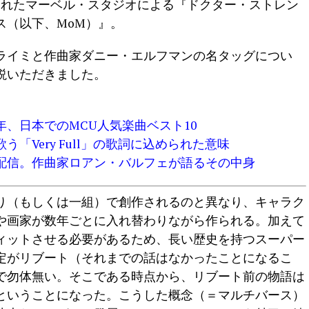
配信されたマーベル・スタジオによる『ドクター・ストレン
ス（以下、MoM）』。
ライミと作曲家ダニー・エルフマンの名タッグについ
説いただきました。
年、日本でのMCU人気楽曲ベスト10
「Very Full」の歌詞に込められた意味
配信。作曲家ロアン・バルフェが語るその中身
り（もしくは一組）で創作されるのと異なり、キャラク
や画家が数年ごとに入れ替わりながら作られる。加えて
ィットさせる必要があるため、長い歴史を持つスーパー
定がリブート（それまでの話はなかったことになるこ
で勿体無い。そこである時点から、リブート前の物語は
ということになった。こうした概念（＝マルチバース）