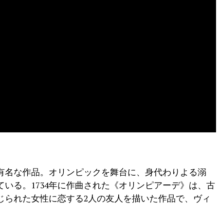
有名な作品。オリンピックを舞台に、身代わりよる溺
いる。1734年に作曲された《オリンピアーデ》は、古
じられた女性に恋する2人の友人を描いた作品で、ヴィ
。