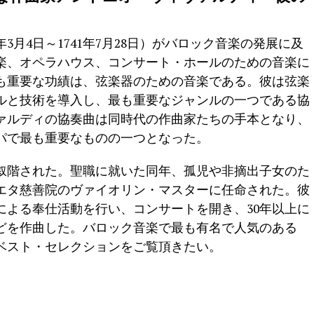
3月4日～1741年7月28日）がバロック音楽の発展に及
楽、オペラハウス、コンサート・ホールのための音楽に
も重要な功績は、弦楽器のための音楽である。彼は弦楽
ルと技術を導入し、最も重要なジャンルの一つである協
ァルディの協奏曲は同時代の作曲家たちの手本となり、
ッパで最も重要なものの一つとなった。
の叙階された。聖職に就いた同年、孤児や非摘出子女のた
エタ慈善院のヴァイオリン・マスターに任命された。彼
による奉仕活動を行い、コンサートを開き、30年以上に
どを作曲した。バロック音楽で最も有名で人気のある
ベスト・セレクションをご覧頂きたい。