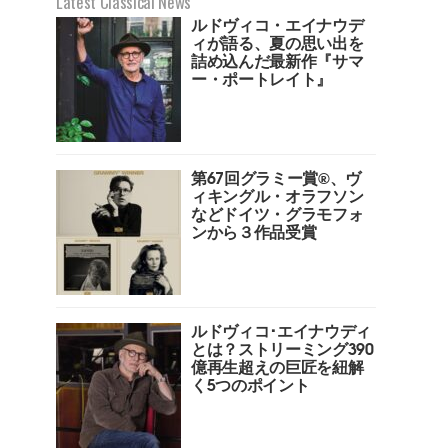
Latest Classical News
ルドヴィコ・エイナウデ
ィが語る、夏の思い出を
詰め込んだ最新作『サマ
ー・ポートレイト』
第67回グラミー賞︎®️、ヴ
ィキングル・オラフソン
などドイツ・グラモフォ
ンから３作品受賞
ルドヴィコ･エイナウディ
とは？ストリーミング390
億再生超えの巨匠を紐解
く5つのポイント