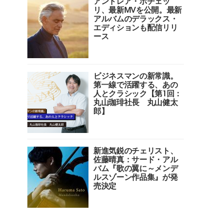
アンドレア・ボチェッ
リ、最新MVを公開。最新
アルバムのデラックス・
エディションも配信リリ
ース
ビジネスマンの新常識。
第一線で活躍する、あの
人とクラシック【第1回：
丸山珈琲社長 丸山健太
郎】
新進気鋭のチェリスト、
佐藤晴真：サード・アル
バム『歌の翼に～メンデ
ルスゾーン作品集』が発
売決定