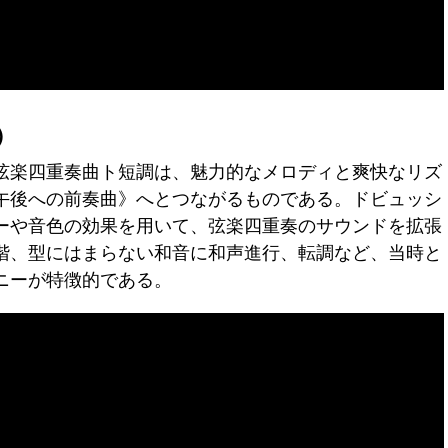
）
弦楽四重奏曲ト短調は、魅力的なメロディと爽快なリズ
午後への前奏曲》へとつながるものである。ドビュッシ
ーや音色の効果を用いて、弦楽四重奏のサウンドを拡張
階、型にはまらない和音に和声進行、転調など、当時と
ニーが特徴的である。