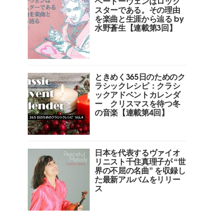
ベートーヴェンはロック
スターである。その理由
を楽曲と生涯から辿る by
水野蒼生【連載第3回】
ときめく365日のためのク
ラシックレシピ：クラシ
ックアドベントカレンダ
ー クリスマスを待つ冬
の音楽【連載第4回】
日本を代表するヴァイオ
リニスト千住真理子が “世
界の不屈の名曲” を収録し
た最新アルバムをリリー
ス