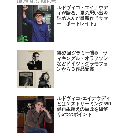
Latest Classical News
ルドヴィコ・エイナウデ
ィが語る、夏の思い出を
詰め込んだ最新作『サマ
ー・ポートレイト』
第67回グラミー賞︎®️、ヴ
ィキングル・オラフソン
などドイツ・グラモフォ
ンから３作品受賞
ルドヴィコ･エイナウディ
とは？ストリーミング390
億再生超えの巨匠を紐解
く5つのポイント