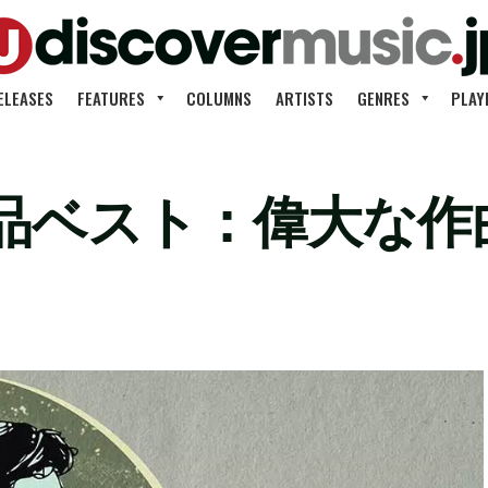
ELEASES
FEATURES
COLUMNS
ARTISTS
GENRES
PLAY
品ベスト：偉大な作