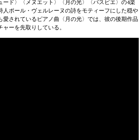
ュード〉〈メヌエット〉〈月の光〉〈パスピエ〉の4楽
詩人ポール・ヴェルレーヌの詩をモティーフにした穏や
も愛されているピアノ曲〈月の光〉では、彼の後期作品
チャーを先取りしている。