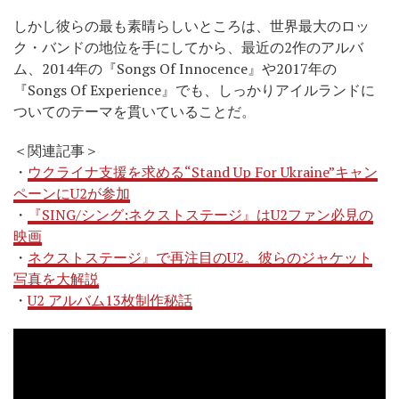
しかし彼らの最も素晴らしいところは、世界最大のロッ
ク・バンドの地位を手にしてから、最近の2作のアルバ
ム、2014年の『Songs Of Innocence』や2017年の
『Songs Of Experience』でも、しっかりアイルランドに
ついてのテーマを貫いていることだ。
＜関連記事＞
・
ウクライナ支援を求める“Stand Up For Ukraine”キャン
ペーンにU2が参加
・
『SING/シング:ネクストステージ』はU2ファン必見の
映画
・
ネクストステージ』で再注目のU2。彼らのジャケット
写真を大解説
・
U2 アルバム13枚制作秘話