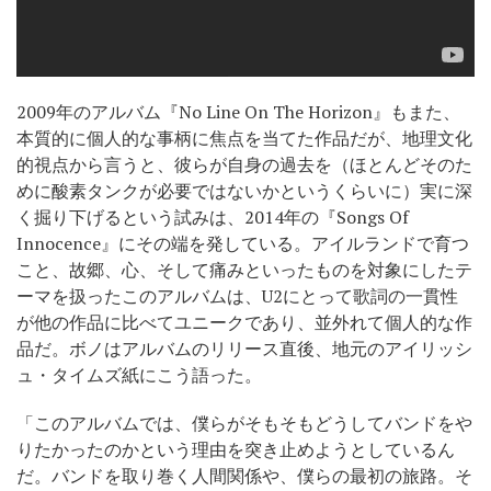
2009年のアルバム『No Line On The Horizon』もまた、
本質的に個人的な事柄に焦点を当てた作品だが、地理文化
的視点から言うと、彼らが自身の過去を（ほとんどそのた
めに酸素タンクが必要ではないかというくらいに）実に深
く掘り下げるという試みは、2014年の『Songs Of
Innocence』にその端を発している。アイルランドで育つ
こと、故郷、心、そして痛みといったものを対象にしたテ
ーマを扱ったこのアルバムは、U2にとって歌詞の一貫性
が他の作品に比べてユニークであり、並外れて個人的な作
品だ。ボノはアルバムのリリース直後、地元のアイリッシ
ュ・タイムズ紙にこう語った。
「このアルバムでは、僕らがそもそもどうしてバンドをや
りたかったのかという理由を突き止めようとしているん
だ。バンドを取り巻く人間関係や、僕らの最初の旅路。そ