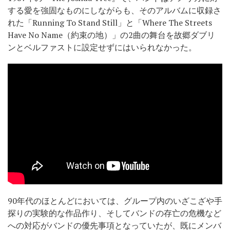
する愛を強固なものにしながらも、そのアルバムに収録さ
れた「Running To Stand Still」と「Where The Streets
Have No Name（約束の地）」の2曲の舞台を故郷ダブリ
ンとベルファストに設定せずにはいられなかった。
90年代のほとんどにおいては、グループ内のいざこざや手
探りの実験的な作品作り、そしてバンドの存亡の危機など
への対応がバンドの優先事項となっていたが、既にメンバ