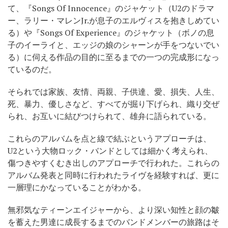
て、『Songs Of Innocence』のジャケット（U2のドラマ
ー、ラリー・マレンJr.が息子のエルヴィスを抱きしめてい
る）や『Songs Of Experience』のジャケット（ボノの息
子のイーライと、エッジの娘のシャーンが手をつないでい
る）に伺える作品の目的に至るまでの一つの完成形になっ
ているのだ。
そられでは家族、友情、両親、子供達、愛、損失、人生、
死、暴力、優しさなど、すべてが掘り下げられ、織り交ぜ
られ、お互いに結びつけられて、雄弁に語られている。
これらのアルバムを点と線で結ぶというアプローチは、
U2という大物ロック・バンドとしては細かく考えられ、
傷つきやすくむき出しのアプローチで行われた。これらの
アルバム発表と同時に行われたライヴを経験すれば、更に
一層理にかなっていることがわかる。
無邪気なティーンエイジャーから、より深い知性と顔の皺
を蓄えた男達に成長するまでのバンドメンバーの旅路はそ