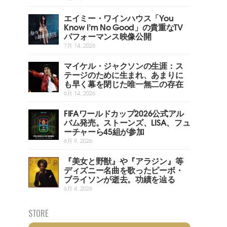
エイミー・ワインハウス「You
Know I’m No Good」の貴重なTV
パフォーマンス映像公開
7月 14, 2026
マイケル・ジャクソンの生涯：ス
テージのために生まれ、あまりに
も早く幕を閉じた唯一無二の存在
6月 14, 2026
FIFAワールドカップ2026公式アル
バム発売。ストーンズ、LISA、フュ
ーチャーら45組が参加
6月 9, 2026
『美女と野獣』や『アラジン』等
ディズニー名曲を歌ったピーボ・
ブライソンが逝去。功績を辿る
6月 4, 2026
STORE