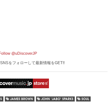
Follow @uDiscoverJP
verSNSをフォローして最新情報をGET!!
NS
JAMES BROWN
JOHN ‘JABO’ SPARKS
SOUL