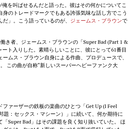
”が俺を叫ばせるんだと語った。彼はその何かについてこ
自身のトレードマークでもある誇張気味な話し方でこう
d’なんだ」。こう語っているのが、
ジェームス・ブラウン
で
。
者、ジェームス・ブラウンの「Super Bad (Part 1 &
・チャート入りした。素晴らしいことに、彼にとって61番目
ェームス・ブラウン自身による作曲、プロデュースで、
。 この曲が自称“新しいスーパーヘビーファンク大
ーザーの鉄板の楽曲のひとつ「Get Up (I Feel
e (Part 1)（邦題：セックス・マシーン）」に続いて、何か期待に
Super Bad」はその課題を良く知り抜いていた。 ほ