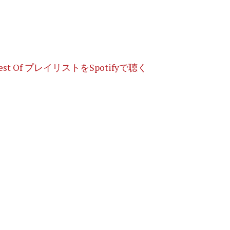
st Of プレイリストをSpotifyで聴く