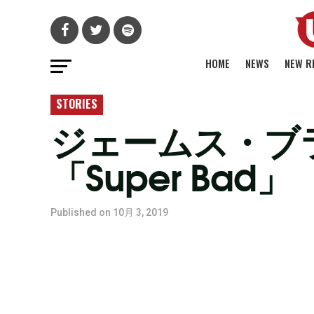
HOME
NEWS
NEW R
STORIES
ジェームス・ブ
「Super Bad」
Published on
10月 3, 2019