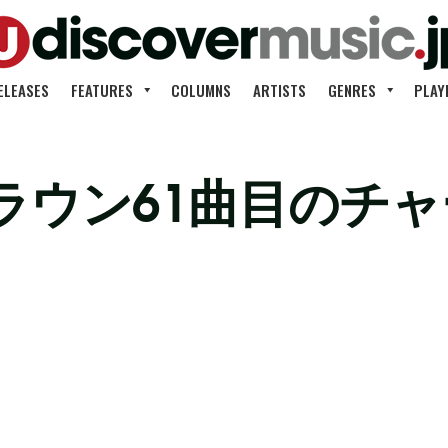
ELEASES
FEATURES
COLUMNS
ARTISTS
GENRES
PLAY
ラウン61曲目のチ