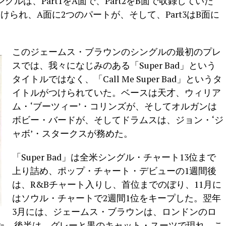
ルは、Part1をA面で、Part2をB面で収録していた
られ、A面に2つのパートが、そして、Part3はB面に
このジェームス・ブラウンのシングルの最初のプレ
スでは、我々になじみのある「Super Bad」という
タイトルではなく、「Call Me Super Bad」というタ
イトルがつけられていた。ベースは天才、ウィリア
ム・‘ブーツィー’・コリンズが、そしてオルガンは
ボビー・バードが、そしてドラムスは、ジョン・‘ジ
ャボ’・スタークスが務めた。
「Super Bad」は全米シングル・チャート13位まで
上り詰め、ポップ・チャート・デビューの1週間後
は、R&Bチャート入りし、首位までのぼり、11月に
はソウル・チャートで2週間1位をキープした。翌年
3月には、ジェームス・ブラウンは、ロンドンのロ
た。後半は、グレーと黒のキャット・スーツで現れ、こ