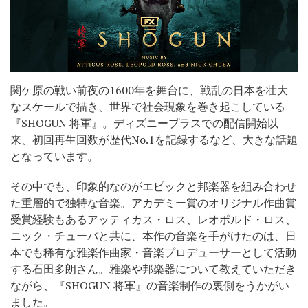
関ケ原の戦い前夜の1600年を舞台に、戦乱の日本を壮大
なスケールで描き、世界で社会現象を巻き起こしている
『SHOGUN 将軍』。ディズニープラスでの配信開始以
来、初回再生回数が歴代No.1を記録するなど、大きな話題
となっています。
その中でも、印象的なのがエピックと邦楽器を組み合わせ
た重層的で独特な音楽。アカデミー賞のオリジナル作曲賞
受賞経験もあるアッティカス・ロス、レオポルド・ロス、
ニック・チューバと共に、本作の音楽を手がけたのは、日
本でも稀有な雅楽作曲家・音楽プロデューサーとして活動
する石田多朗さん。雅楽や邦楽器について教えていただき
ながら、『SHOGUN 将軍』の音楽制作の裏側をうかがい
ました。