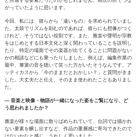
がっていたように思います。
今回、私には、彼らから「遠いもの」を求められていまし
た。太鼓でリズムを刻むのであれば、彼らにも想像がつく
けれど、そうではない役割です。また、雅楽や聲明が宗教
をはじめとする日本文化と深く関わっていることを説明し
たり、特定の場面でその楽器が出てくることに問題がない
かの相談などにも乗ったりしました。例えば、編集作業の
最中、篳篥の音を聴いて笑った方がいたそうなんです。ア
ッティカスから「今のままだとおかしい？」と質問がきま
した。大丈夫だと伝え、そのまま使われたこともありまし
た。
― 音楽と映像・物語が一緒になった姿をご覧になり、ど
う思われましたか？
雅楽が様々な場面に散りばめられていて、台詞では描かれ
ない要素を醸し出すなど、作品の重層感に寄与できたので
はないかなと感じ、うれしく思いました。