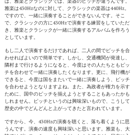
は、雅楽とクラシックでは、楽器のピッチが違うんです。
雅楽は430Hzなのに対して、クラシックの楽器は440Hz。
ですので、一緒に演奏することができないんです。そこ
で、クラシックの方に430Hzで演奏する練習をしていただ
き、雅楽とクラシックが一緒に演奏するアルバムを作ろう
としています。
もし二人で演奏するだけであれば、二人の間でピッチを合
わせればよいので簡単です。しかし、交通機関が発達し、
隣村まで行けるようになると、今度はその人たちともピッ
チを合わせて一緒に演奏したくなります。更に、飛行機が
できると、今度は国をまたいで一緒に演奏しよう、ピッチ
を合わせようとなりますよね。また、為政者が権力を示す
ために、国中のピッチを揃えようとすることもあったかも
しれません。ピッチというのは興味深いもので、こうして
歴史の中でどんどんと上がってきたと言われています。
ですから、今、430Hzの演奏を聴くと、落ち着くように思
うんです。演奏の速度も興味深いと思います。雅楽も、大