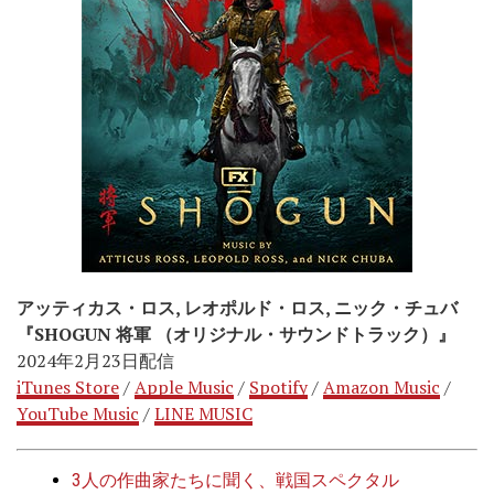
アッティカス・ロス, レオポルド・ロス, ニック・チュバ
『SHOGUN 将軍 （オリジナル・サウンドトラック）』
2024年2月23日配信
iTunes Store
/
Apple Music
/
Spotify
/
Amazon Music
/
YouTube Music
/
LINE MUSIC
3人の作曲家たちに聞く、戦国スペクタル