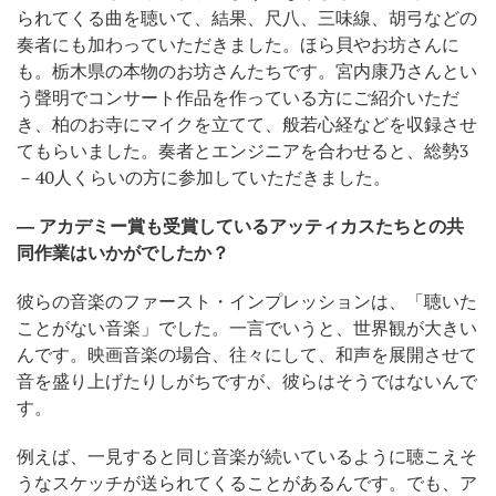
られてくる曲を聴いて、結果、尺八、三味線、胡弓などの
奏者にも加わっていただきました。ほら貝やお坊さんに
も。栃木県の本物のお坊さんたちです。宮内康乃さんとい
う聲明でコンサート作品を作っている方にご紹介いただ
き、柏のお寺にマイクを立てて、般若心経などを収録させ
てもらいました。奏者とエンジニアを合わせると、総勢3
－40人くらいの方に参加していただきました。
― アカデミー賞も受賞しているアッティカスたちとの共
同作業はいかがでしたか？
彼らの音楽のファースト・インプレッションは、「聴いた
ことがない音楽」でした。一言でいうと、世界観が大きい
んです。映画音楽の場合、往々にして、和声を展開させて
音を盛り上げたりしがちですが、彼らはそうではないんで
す。
例えば、一見すると同じ音楽が続いているように聴こえそ
うなスケッチが送られてくることがあるんです。でも、ア