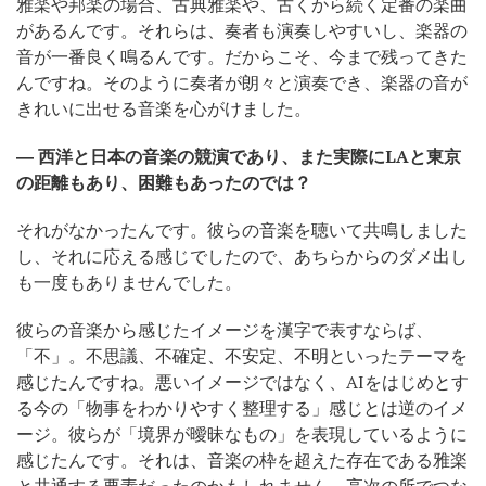
雅楽や邦楽の場合、古典雅楽や、古くから続く定番の楽曲
があるんです。それらは、奏者も演奏しやすいし、楽器の
音が一番良く鳴るんです。だからこそ、今まで残ってきた
んですね。そのように奏者が朗々と演奏でき、楽器の音が
きれいに出せる音楽を心がけました。
― 西洋と日本の音楽の競演であり、また実際にLAと東京
の距離もあり、困難もあったのでは？
それがなかったんです。彼らの音楽を聴いて共鳴しました
し、それに応える感じでしたので、あちらからのダメ出し
も一度もありませんでした。
彼らの音楽から感じたイメージを漢字で表すならば、
「不」。不思議、不確定、不安定、不明といったテーマを
感じたんですね。悪いイメージではなく、AIをはじめとす
る今の「物事をわかりやすく整理する」感じとは逆のイメ
ージ。彼らが「境界が曖昧なもの」を表現しているように
感じたんです。それは、音楽の枠を超えた存在である雅楽
と共通する要素だったのかもしれません。高次の所でつな