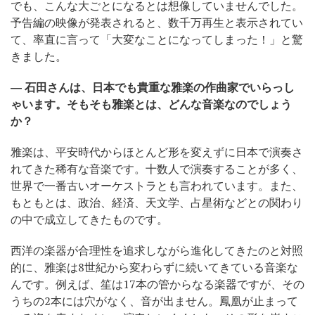
でも、こんな大ごとになるとは想像していませんでした。
予告編の映像が発表されると、数千万再生と表示されてい
て、率直に言って「大変なことになってしまった！」と驚
きました。
― 石田さんは、日本でも貴重な雅楽の作曲家でいらっし
ゃいます。そもそも雅楽とは、どんな音楽なのでしょう
か？
雅楽は、平安時代からほとんど形を変えずに日本で演奏さ
れてきた稀有な音楽です。十数人で演奏することが多く、
世界で一番古いオーケストラとも言われています。また、
もともとは、政治、経済、天文学、占星術などとの関わり
の中で成立してきたものです。
西洋の楽器が合理性を追求しながら進化してきたのと対照
的に、雅楽は8世紀から変わらずに続いてきている音楽な
んです。例えば、笙は17本の管からなる楽器ですが、その
うちの2本には穴がなく、音が出ません。鳳凰が止まって