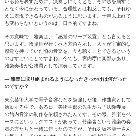
いる姿を表すために、演奏しにくくとも、その形を崩すこ
となく今に伝わっている。合理性とは相反しても、それゆ
えに表現できるものがあるように思います。千年以上経て
も変わらないというのは、日本的ですよね。
その意味で、雅楽は、「感覚のワープ装置」とも言えると
思います。陰陽師が行くべき方角を示し、人々が宇宙的な
感覚を持っていた頃の音楽を、今も聴くことできるという
のはすごいことですよね。今でも、宮内庁に楽部があり、
雅楽奏者が公務員として演奏しています。
― 雅楽に取り組まれるようになったきっかけは何だった
のですか？
東京芸術大学で電子音響などを勉強した後、作曲家として
活動する中で、ある日、美術学部の先生から「法隆寺展」
の館内音楽の制作を依頼されたんです。その際、雅楽をベ
ースにというリクエストがあって。伶楽舎という雅楽の奏
者の方たちと一緒に作ったのですが、それを坂本龍一さん
に気に入っていただけたこともあり、ご縁が続いて、今に