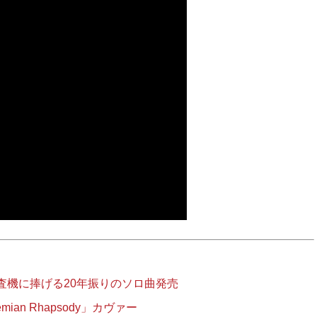
査機に捧げる20年振りのソロ曲発売
an Rhapsody」カヴァー