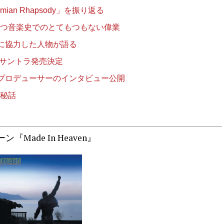
an Rhapsody」を振り返る
y」が持つ音楽史でのとてもつもない偉業
に協力した人物が語る
 サントラ発売決定
プロデューサーのインタビュー公開
作秘話
ン『Made In Heaven』