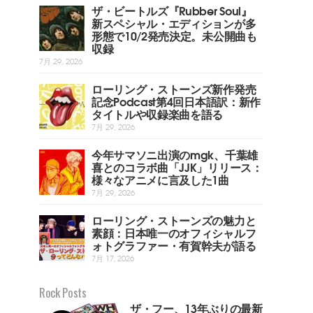
ザ・ビートルズ『Rubber Soul』
新スペシャル・エディションが多
形態で10/2発売決定。未公開曲も
収録
7月 29, 2026
ローリング・ストーンズ新作発売
記念Podcast第4回日本語訳：新作
タイトルや収録楽曲を語る
7月 29, 2026
今年サマソニ出演のmgk、千葉雄
喜とのコラボ曲「JJK」リリース：
様々なアニメに言及した1曲
7月 29, 2026
ローリング・ストーンズの魅力と
素顔：日本唯一のオフィシャルフ
ォトグラファー・有賀幹夫が語る
7月 17, 2026
Rock Posts
ザ・フー、13年ぶりの最新