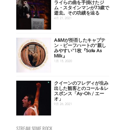
ライらの曲を手掛けたジ
ム・スタインマンが73歳で
逝去。その功績を辿る
4月 21, 2021
A&Mが拒否したキャプテ
ン・ビーフハートの“親し
みやすい”1枚『Safe As
Milk』
1月 15, 2020
クイーンのフレディが生み
出した観客とのコール＆レ
スポンス「Ay-Oh / エー
オ」
9月 26, 2021
STREAM SOME ROCK...