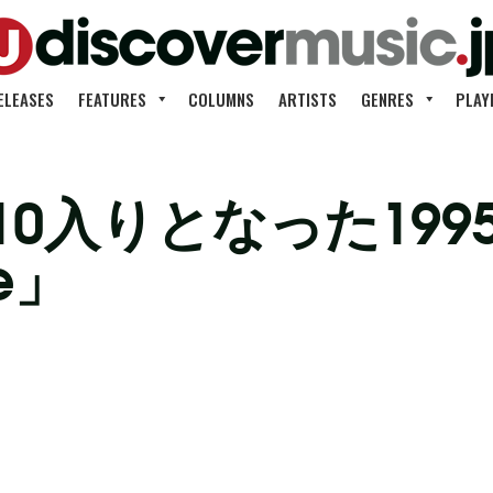
ELEASES
FEATURES
COLUMNS
ARTISTS
GENRES
PLAY
10入りとなった19
le」