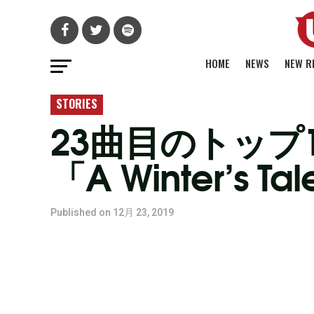
HOME
NEWS
NEW R
STORIES
23曲目のトップ
「A Winter’s Ta
Published on
12月 23, 2019