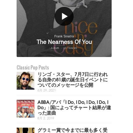
Classic Pop Posts
リンゴ・スター、7月7日に行われ
る自身の81歳の誕生日イベントに
ついてのメッセージを公開
6月 29, 2021
ABBA/アバ「I Do, I Do, I Do, I Do, I
Do」: 国によってチャート結果が違
った楽曲
8月 2, 2019
グラミー賞で今までに最も多く受