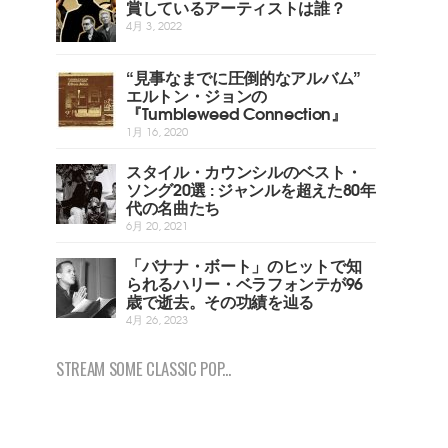
賞しているアーティストは誰？
4月 3, 2022
“見事なまでに圧倒的なアルバム”
エルトン・ジョンの
『Tumbleweed Connection』
1月 16, 2020
スタイル・カウンシルのベスト・
ソング20選 : ジャンルを超えた80年
代の名曲たち
6月 20, 2021
「バナナ・ボート」のヒットで知
られるハリー・ベラフォンテが96
歳で逝去。その功績を辿る
4月 26, 2023
STREAM SOME CLASSIC POP...