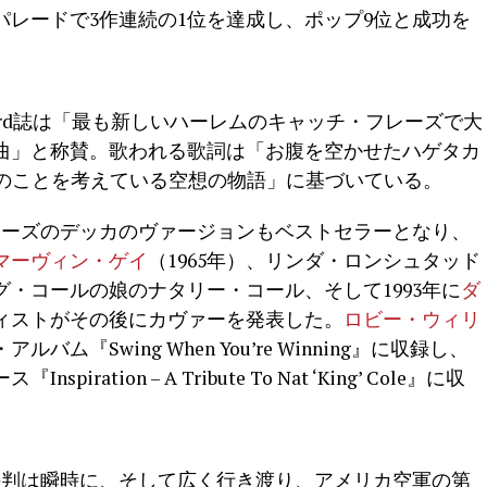
レードで3作連続の1位を達成し、ポップ9位と成功を
oard誌は「最も新しいハーレムのキャッチ・フレーズで大
曲」と称賛。歌われる歌詞は「お腹を空かせたハゲタカ
外のことを考えている空想の物語」に基づいている。
ターズのデッカのヴァージョンもベストセラーとなり、
マーヴィン・ゲイ
（1965年）、リンダ・ロンシュタッド
キング・コールの娘のナタリー・コール、そして1993年に
ダ
ィストがその後にカヴァーを発表した。
ロビー・ウィリ
バム『Swing When You’re Winning』に収録し、
ration – A Tribute To Nat ‘King’ Cole』に収
 Right」の評判は瞬時に、そして広く行き渡り、アメリカ空軍の第