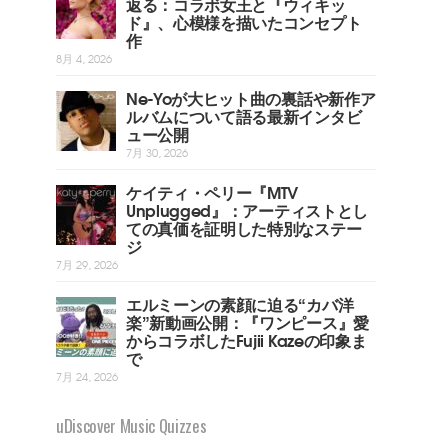
返る：コラボ女王と『ウィキッ
ド』、心模様を描いたコンセプト
作
8月 4, 2026
Ne-Yoが大ヒット曲の裏話や新作ア
ルバムについて語る最新インタビ
ュー公開
7月 30, 2026
ケイティ・ペリー『MTV
Unplugged』：アーティストとし
ての真価を証明した特別なステー
ジ
7月 29, 2026
エルミーンの素顔に迫る“カバ洋
楽”新動画公開：『ワンピース』愛
からコラボしたFujii Kazeの印象ま
で
7月 24, 2026
uDiscover Music Quizzes