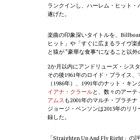
ランクインし、ハーレム・ヒット・パ
遂げた。
楽曲の印象深いタイトルを、Billb
ヒット」や「すぐに広まるライヴ楽
と猿が “豪華な食事”になること以
2か月以内にアンドリューズ・シス
その後1961年のロイド・プライス、
（1986年）、1991年のナット・
イアナ・クラール
と、数々のアーテ
アムス
も2001年のマルチ・プラチナ・アル
ジョージ・ベンソンは2013年のリリース『Inspi
録した。
「Straighten Up And Fly