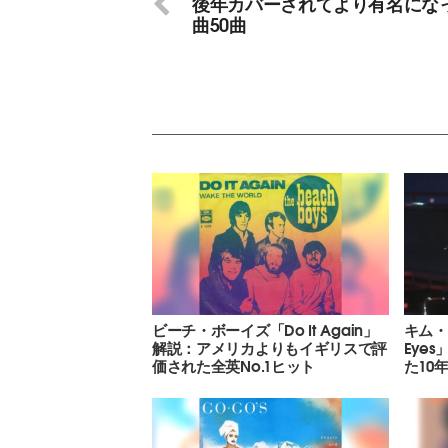
後年カバーされてより有名にな
曲50曲
ビーチ・ボーイズ「Do It Again」
キム・カ
解説：アメリカよりもイギリスで評
Eye
価された全英No.1ヒット
た10