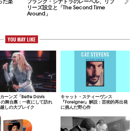
った楽
フランク・シナトラのレーベル、リプ
リーズ設立と「The Second Time
Around」
YOU MAY LIKE
ーンズ「Bette Davis
キャット・スティーヴンス
s」の舞台裏：一夜にして訪れ
『Foreigner』解説：芸術的再出発
年越しの大ブレイク
に挑んだ野心作