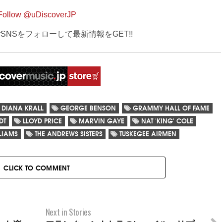
Follow @uDiscoverJP
verSNSをフォローして最新情報をGET!!
DIANA KRALL
GEORGE BENSON
GRAMMY HALL OF FAME
DT
LLOYD PRICE
MARVIN GAYE
NAT 'KING' COLE
LIAMS
THE ANDREWS SISTERS
TUSKEGEE AIRMEN
CLICK TO COMMENT
Next in Stories