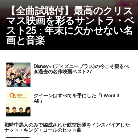
【全曲試聴付】最高のクリス
マス映画を彩るサントラ・ベ
スト25 : 年末に欠かせない名
画と音楽
Disney+ (ディズニープラス)の今こそ観るべ
き過去の名作映画ベスト27
クイーンはすべてを手にした「I Want It
All」
戦時中黒人のみで編成された航空部隊をインスパイアした
ナット・キング・コールのヒット曲