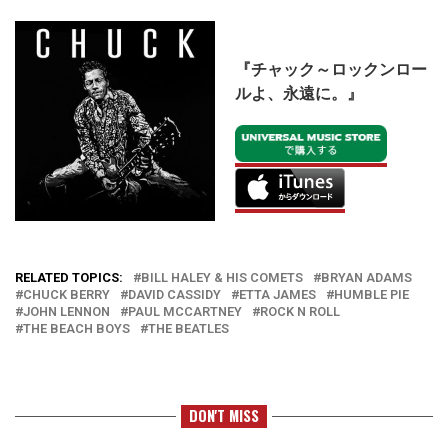
『チャック～ロックンロー
ルよ、永遠に。』
RELATED TOPICS:
BILL HALEY & HIS COMETS
BRYAN ADAMS
CHUCK BERRY
DAVID CASSIDY
ETTA JAMES
HUMBLE PIE
JOHN LENNON
PAUL MCCARTNEY
ROCK N ROLL
THE BEACH BOYS
THE BEATLES
DON'T MISS