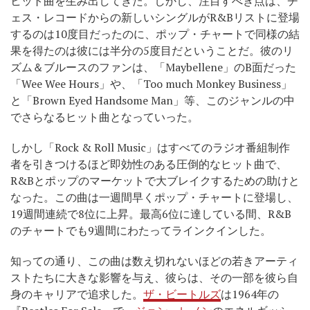
ヒット曲を生み出してきた。しかし、注目すべき点は、チ
ェス・レコードからの新しいシングルがR&Bリストに登場
するのは10度目だったのに、ポップ・チャートで同様の結
果を得たのは彼には半分の5度目だということだ。彼のリ
ズム＆ブルースのファンは、「Maybellene」のB面だった
「Wee Wee Hours」や、「Too much Monkey Business」
と「Brown Eyed Handsome Man」等、このジャンルの中
でさらなるヒット曲となっていった。
しかし「Rock & Roll Music」はすべてのラジオ番組制作
者を引きつけるほど即効性のある圧倒的なヒット曲で、
R&Bとポップのマーケットで大ブレイクするための助けと
なった。この曲は一週間早くポップ・チャートに登場し、
19週間連続で8位に上昇。最高6位に達している間、R&B
のチャートでも9週間にわたってラインクインした。
知っての通り、この曲は数え切れないほどの若きアーティ
ストたちに大きな影響を与え、彼らは、その一部を彼ら自
身のキャリアで追求した。
ザ・ビートルズ
は1964年の