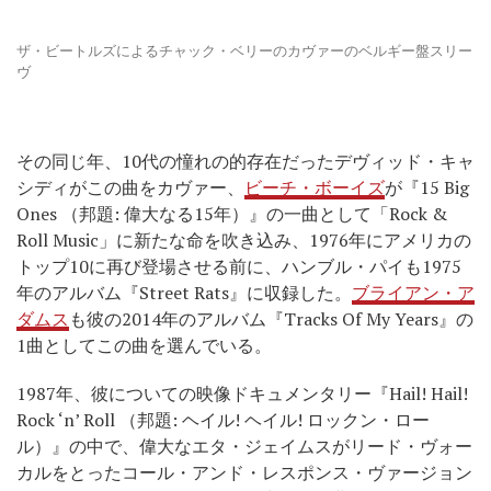
ザ・ビートルズによるチャック・ベリーのカヴァーのベルギー盤スリー
ヴ
その同じ年、10代の憧れの的存在だったデヴィッド・キャ
シディがこの曲をカヴァー、
ビーチ・ボーイズ
が『15 Big
Ones （邦題: 偉大なる15年）』の一曲として「Rock &
Roll Music」に新たな命を吹き込み、1976年にアメリカの
トップ10に再び登場させる前に、ハンブル・パイも1975
年のアルバム『Street Rats』に収録した。
ブライアン・ア
ダムス
も彼の2014年のアルバム『Tracks Of My Years』の
1曲としてこの曲を選んでいる。
1987年、彼についての映像ドキュメンタリー『Hail! Hail!
Rock ‘n’ Roll （邦題: ヘイル! ヘイル! ロックン・ロー
ル）』の中で、偉大なエタ・ジェイムスがリード・ヴォー
カルをとったコール・アンド・レスポンス・ヴァージョン