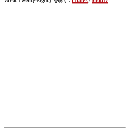
Great Twenty-Eight』を聴く：
iTunes
/
Spotify