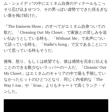
ム・シェイディ”の中にエミネム自身のディテールもこっ
そり忍び込ませつつ、その男っぽい虚勢でできた揺るぎな
い盾を掲げ続けた。
『The Eminem Show』のすべてがエミネム自身ついての
歌だ。「Cleaning Out My Closet」で家族との苦しみを追
い払おうとしている時も、「Without Me」で名声につい
て語っている時も、「Hailie’s Song」で父であることにつ
いて思っている時もそうだ。
後悔、怒り、もしくは絶望でも、彼は感情を完全に伝える
ことのできる数少ないラッパーの一人だ。「Cleanin’ Out
My Closet」はエミネムのキャリアの中で最も予期してい
なかったヒットのひとつとなり、同じく内省的な「The
Way I Am」や「Stan」よりもチャートで高くランク・イ
ンした。