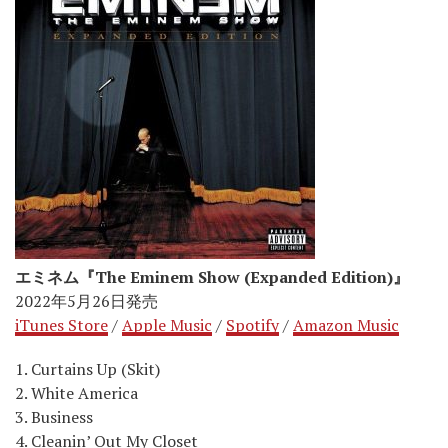
エミネム『The Eminem Show (Expanded Edition)』
2022年5月26日発売
iTunes Store
/
Apple Music
/
Spotify
/
Amazon Music
1. Curtains Up (Skit)
2. White America
3. Business
4. Cleanin’ Out My Closet