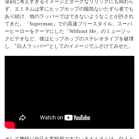
深刻に考えすぎるイメージとダークなリリックにも関わら
ず、エミネムは常にヒップホップの陽気ないたずら者でも
あり続け、他のラッパーではできないようなことが許され
てきた。「Superman」での高速フリースタイル、スーパ
ーヒーローをテーマにした「Without Me」のミュージッ
クビデオなど、彼はヒップホップのステレオタイプを破壊
し、“白人ラッパー”としてのイメージでふざけてみせた。
そして爽快に自己を客観視できているエミネムは、白人と