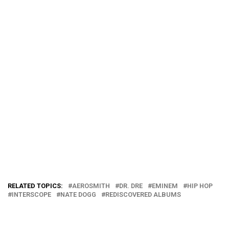
RELATED TOPICS:
AEROSMITH
DR. DRE
EMINEM
HIP HOP
INTERSCOPE
NATE DOGG
REDISCOVERED ALBUMS