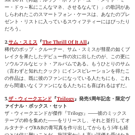
ー・ドゥ～私にこんなマネ、させるなんて）」の歌詞があ
しらわれたこのスマートフォン・ケースは、あなたのプレ
ゼント・リストに入っているスウィフティーにはぴったり
だろう。
2.
サム・スミス
『
The Thrill Of It All
』
稀代のポップ・クルーナー、サム・スミスが彗星の如くブ
レイクを果たしたデビュー作の次に出したのが、この更に
ソウルフルなヒット・アルバムである。もうひとりのサム
（言わずと知れたクック）にインスピレーションを得たこ
の作品は、既に彼のファンになっている人たちにも、これ
から間違いなくファンになる人たちにも喜ばれるはずだ。
3.
ザ・ウィークエンド
『
Trilogy
』発売5
周年記念・限定ヴ
ァイナル・ボックス・セット
ザ・ウィークエンドが傑作『Trilogy』――彼のミックス
テープの粋を集めた――をリリースし、それと並行してオ
ルタナティヴR&Bの青写真を作り出してからもう5年も経
つとは信じ難いことだ。批評家からも高い評価を受けたあ