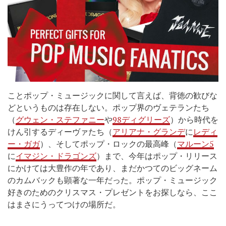
ことポップ・ミュージックに関して言えば、背徳の歓びな
どというものは存在しない。ポップ界のヴェテランたち
（
グウェン・ステファニー
や
98ディグリーズ
）から時代を
けん引するディーヴァたち（
アリアナ・グランデ
に
レディ
ー・ガガ
）、そしてポップ・ロックの最高峰（
マルーン5
に
イマジン・ドラゴンズ
）まで、今年はポップ・リリース
にかけては大豊作の年であり、まだかつてのビッグネーム
のカムバックも顕著な一年だった。ポップ・ミュージック
好きのためのクリスマス・プレゼントをお探しなら、ここ
はまさにうってつけの場所だ。