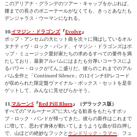
このアリアナ・グランデのツアー・キャップをかぶれば、
腰までの長さのポニーテールがなくても、きっとあなたも
デンジャラス・ウーマンになれる。
10.
イマジン・ドラゴンズ
『
Evolve
』
ポップ・アンセムの大ヒット曲を次々に飛ばしているオル
タナティヴ・ロック・バンド、イマジン・ドラゴンズはポ
ップ・ミュージック愛好家たちの求めるすべての要件を満
たしており、最新アルバムにはまたも分厚いコーラスによ
るパワー・ロックがてんこ盛りだ。彼らのこれまでのアル
バム全作と「Continued Silence」の12インチEPレコード
が収められた限定盤ヴァイナル・ボックス・セットを是非
ゲットして、みんなに見せびらかそう。
11.
マルーン5
『
Red Pill Blues
』（デラックス版）
すべての“マルーナーズ”に大いなる歓喜をもたらすポッ
プ・ロック・バンドが帰ってきた。彼らの新作はこれまで
に増して、思わず身体が動いてしまうような曲が目白押し
で、山ほどの絶妙なフックと
ケンドリック・ラマー
、フュ