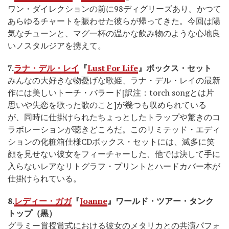
ワン・ダイレクションの前に98ディグリーズあり。かつて
あらゆるチャートを賑わせた彼らが帰ってきた。今回は陽
気なチューンと、マグ一杯の温かな飲み物のような心地良
いノスタルジアを携えて。
7.
ラナ・デル・レイ
『
Lust For Life
』ボックス・セット
みんなの大好きな物憂げな歌姫、ラナ・デル・レイの最新
作には美しいトーチ・バラード[訳注：torch songとは片
思いや失恋を歌った歌のこと]が幾つも収められている
が、同時に仕掛けられたちょっとしたトラップや驚きのコ
ラボレーションが聴きどころだ。このリミテッド・エディ
ションの化粧箱仕様CDボックス・セットには、滅多に笑
顔を見せない彼女をフィーチャーした、他では決して手に
入らないレアなリトグラフ・プリントとハードカバー本が
仕掛けられている。
8.
レディー・ガガ
『
Joanne
』ワールド・ツアー・タンク
トップ（黒）
グラミー賞授賞式における彼女のメタリカとの共演パフォ