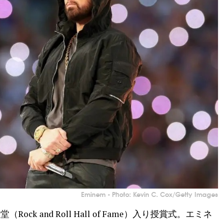
Eminem - Photo: Kevin C. Cox/Getty Images
ock and Roll Hall of Fame）入り授賞式。エミネ