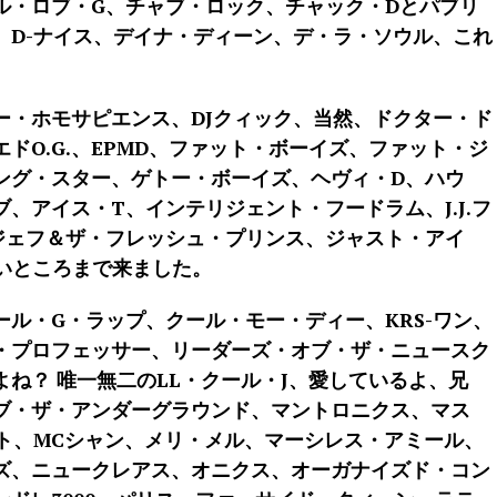
ル・ロブ・G、チャブ・ロック、チャック・Dとパブリ
、D-ナイス、デイナ・ディーン、デ・ラ・ソウル、これ
ー・ホモサピエンス、DJクィック、当然、ドクター・ド
ドO.G.、EPMD、ファット・ボーイズ、ファット・ジ
ング・スター、ゲトー・ボーイズ、ヘヴィ・D、ハウ
、アイス・T、インテリジェント・フードラム、J.J.フ
ジェフ＆ザ・フレッシュ・プリンス、ジャスト・アイ
いところまで来ました。
ル・G・ラップ、クール・モー・ディー、KRS-ワン、
・プロフェッサー、リーダーズ・オブ・ザ・ニュースク
ね？ 唯一無二のLL・クール・J、愛しているよ、兄
ブ・ザ・アンダーグラウンド、マントロニクス、マス
イト、MCシャン、メリ・メル、マーシレス・アミール、
ズ、ニュークレアス、オニクス、オーガナイズド・コン