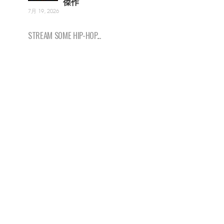
傑作
7月 19, 2026
STREAM SOME HIP-HOP...