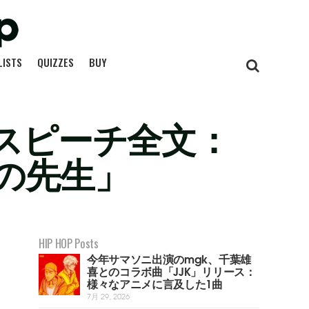
LISTS
QUIZZES
BUY
スピーチ全文：
の先生」
HIP HOP Posts
今年サマソニ出演のmgk、千葉雄
喜とのコラボ曲「JJK」リリース：
様々なアニメに言及した1曲
7月 29, 2026