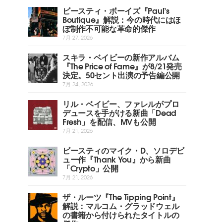
ビースティ・ボーイズ『Paul’s
Boutique』解説：今の時代にはほ
ぼ制作不可能な革命的傑作
7月 27, 2026
スキラ・ベイビーの新作アルバム
『The Price of Fame』が8/21発売
決定。50セント出演の予告編公開
7月 24, 2026
リル・ベイビー、ファレルがプロ
デュースを手がける新曲「Dead
Fresh」を配信、MVも公開
7月 21, 2026
ビースティのマイク・D、ソロデビ
ュー作『Thank You』から新曲
「Crypto」公開
7月 21, 2026
ザ・ルーツ『The Tipping Point』
解説：マルコム・グラッドウェル
の書籍から付けられたタイトルの