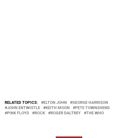
RELATED TOPICS:
ELTON JOHN
GEORGE HARRISON
JOHN ENTWISTLE
KEITH MOON
PETE TOWNSHEND
PINK FLOYD
ROCK
ROGER DALTREY
THE WHO