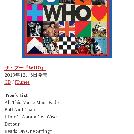
ザ・フー『WHO』
2019年12月6日発売
CD
/
iTunes
Track List
All This Music Must Fade
Ball And Chain
I Don’t Wanna Get Wise
Detour
Beads On One String*