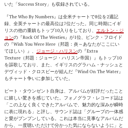
いた「Success Story」も収録されている。
『The Who By Numbers』は全米チャートで8位を2週記
録、全英チャートの最高位は7位だった。同じ時期にイギ
リスの他の重鎮もトップ10入りをしており、
エルトン・ジ
ョン
の『Rock Of The Westies』が1位、ピンク・フロイド
の『Wish You Were Here（邦題：炎～あなたがここにい
てほしい）』、
ジョージ・ハリスン
の『Extra
Texture（邦題：ジョージ・ハリスン帝国）』もトップ10
を謳歌しており、また、イギリスのグラハム・ナッシュと
デヴィッド・クロスビーが組んだ『Wind On The Water』
もチャート争いに参加していた。
ピート・タウンゼント自身は、アルバムが好評だったこと
に嬉しい驚きを感じていた。フォノグラフ・レコード誌は
「この上なく良くできたアルバムで、魅力的な深みが瞬時
に表に現れる」と評し、サウンド誌は「グループの一体感
と愛がプンプンしている。これは本当に見事なアルバムだ
から、一度聴いただけで分かった気にならないように」と