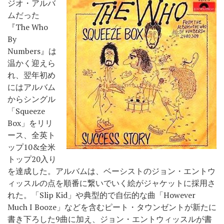
ジオ・アルバ
ムだった
『The Who
By
Numbers』は
温かく迎えら
れ、翌年初め
にはアルバム
からシングル
「Squeeze
Box」をリリ
ース、全英ト
ップ10&全米
トップ20入り
を達成した。アルバムは、ベーシストのジョン・エントウ
ィッスルの点を順番に繋いでいく絵がジャケットに採用さ
れた。「Slip Kid」や典型的で自伝的な曲「However
Much I Booze」などを含むピート・タウンゼントが新たに
書き下ろした9曲に加え、ジョン・エントウィッスルが書