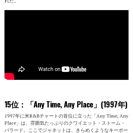
れた。
15位：
「Any Time, Any Place」(1997年)
1997年に米R&Bチャートの首位に立った「Any Time, Any
Place」は、雰囲気たっぷりのクワイエット・ストーム・
バラード。ここでジャネットは、きらめくようなキーボー