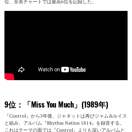
位、全英チャートでは最高6位を記録した。
9位：
「Miss You Much」(1989年)
『Control』から3年後、ジャネットは再びジャム&ルイス
と組み、アルバム『Rhythm Nation 1814』を録音する。
これはテーマの面では『Control』よりも深いアルバムと