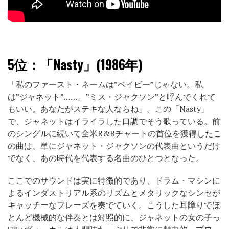
5位：
「Nasty」(1986年)
「私のファースト・ネームは”ベイビー”じゃない。私
は”ジャネット”……。”ミス・ジャクソン”と呼んでくれて
もいい。あなたがステキな人ならね」。この「Nasty」
で、ジャネットはイライラした口調でそう歌っている。前
のシングルに続いて全米R&Bチャートの首位を獲得したこ
の曲は、単にジャネット・ジャクソンの代表曲というだけ
でなく、あの時代を代表する名曲のひとつとなった。
ここでのサウンドは実に特徴的であり、ドラム・マシンに
よるインダストリアル系のリズムとメタリックなシンセが
キャッチーなフレーズを奏でていく。こうした耳障りでほ
とんど機械的な伴奏とは対照的に、ジャネットの女の子っ