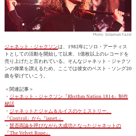
Photo: Solaiman Fazel
ジャネット・ジャクソン
は、1982年にソロ・アーティス
トとしての活動を開始して以来、1億枚以上のレコードを
売り上げたと言われている。そんなジャネット・ジャクソ
ンの偉業を讃えるため、ここでは彼女のベスト・ソング20
曲を挙げていこう。
＜関連記事＞
・
ジャネット・ジャクソン『Rhythm Nation 1814』制作
秘話
・
ジャネットとジャム＆ルイスのケミストリー、
『Control』から『janet.』
・
賛否両論を呼びながら大成功となったジャネットの
『The Velvet Rope』