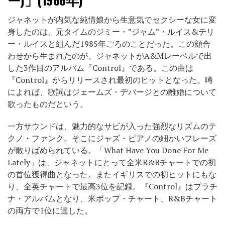
ジャネットが内気な純情娘から生意気でセクシーな女に変
身したのは、元タイムのジミー・”ジャム”・ルイス&テリ
ー・ルイスと組んだ1985年ごろのことだった。この顔合
わせから生まれたのが、ジャネットがA&Mレーベルで出
した3作目のアルバム『Control』である。この曲は
『Control』からリリースされ最初のヒットとなった。噂
によれば、歌詞はジェームズ・デバージとの離婚について
歌ったものだという。
一方サウンドは、魅力的なサビが入った強烈なリズムのテ
クノ・ファンク。そこにジャズ・ピアノの細かいフレーズ
が散りばめられている。「What Have You Done For Me
Lately」は、ジャネットにとって全米R&Bチャートでの初
の首位獲得曲となった。またイギリスでの初ヒットにもな
り、全英チャートで最高3位を記録。『Control』はプラチ
ナ・アルバムとなり、米ポップ・チャート、R&Bチャート
の両方で1位に達した。