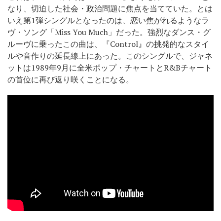
なり、切迫した社会・政治問題に焦点を当てていた。とは
いえ第1弾シングルとなったのは、恋い焦がれるようなラ
ヴ・ソング「Miss You Much」だった。強烈なダンス・グ
ルーヴに乗ったこの曲は、『Control』の挑発的なスタイ
ルや音作りの延長線上にあった。このシングルで、ジャネ
ットは1989年9月に全米ポップ・チャートとR&Bチャート
の首位に再び返り咲くことになる。