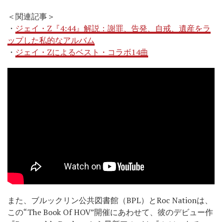
＜関連記事＞
・
ジェイ・Z『4:44』解説：謝罪、告発、自戒、遺産をラ
ップした私的なアルバム
・
ジェイ・Zによるベスト・コラボ14曲
また、ブルックリン公共図書館（BPL）とRoc Nationは、
この“The Book Of HOV”開催にあわせて、彼のデビュー作