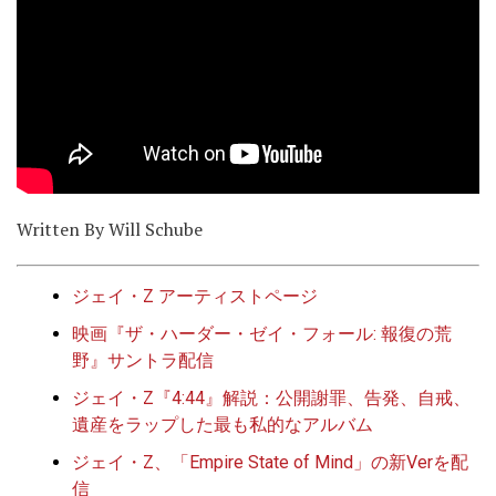
Written By Will Schube
ジェイ・Z アーティストページ
映画『ザ・ハーダー・ゼイ・フォール: 報復の荒
野』サントラ配信
ジェイ・Z『4:44』解説：公開謝罪、告発、自戒、
遺産をラップした最も私的なアルバム
ジェイ・Z、「Empire State of Mind」の新Verを配
信