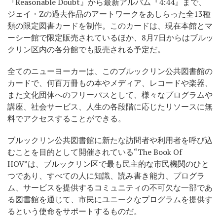
『Reasonable Doubt』から最新アルバム『4:44』まで、
ジェイ・Zの過去作品のアートワークをあしらった全13種
類の限定図書カードを制作。このカードは、現在本館とマ
ーシー館で限定販売されているほか、8月7日からはブルッ
クリン区内の各分館でも販売される予定だ。
全てのニューヨーカーは、このブルックリン公共図書館の
カードで、何百万冊もの本やメディア、レコードや楽器、
また文化団体へのフリーパスとして、様々なプログラムや
講座、社会サービス、人生の各段階に応じたリソースに無
料でアクセスすることができる。
ブルックリン公共図書館に新たな訪問者や利用者を呼び込
むことを目的として開催されている“The Book Of
HOV”は、ブルックリン区で最も民主的な市民機関のひと
つであり、すべての人に知識、読み書き能力、プログラ
ム、サービスを提供するコミュニティの不可欠な一部であ
る図書館を通じて、市民にユニークなプログラムを提供す
るという使命をサポートするものだ。