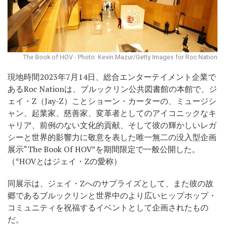
The Book of HOV - Photo: Kevin Mazur/Getty Images for Roc Nation
現地時間2023年7月14日、総合エンターテイメント企業で
あるRoc Nationは、ブルックリン公共図書館の本館で、ジ
ェイ・Z（Jay-Z）ことショーン・カーターの、ミュージシ
ャン、起業家、慈善家、変革者としてのアイコニックなキ
ャリア、前例のない文化的貢献、そして彼の輝かしいレガ
シーと世界的影響力に敬意を表した唯一無二の没入型企画
展示“The Book Of HOV”を期間限定で一般公開した。
（*HOVとはジェイ・Zの愛称）
同展示は、ジェイ・Zへのサプライズとして、また彼の故
郷であるブルックリンと世界中のより広いヒップホップ・
コミュニティを祝福するイベントとして企画されたもの
だ。