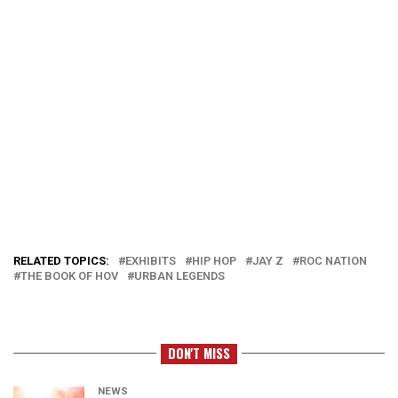
RELATED TOPICS:
EXHIBITS
HIP HOP
JAY Z
ROC NATION
THE BOOK OF HOV
URBAN LEGENDS
DON'T MISS
NEWS