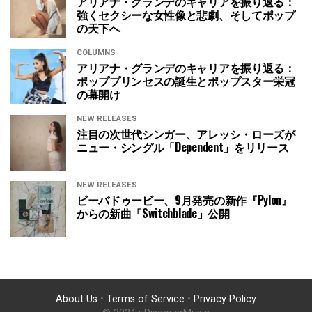
アリアナ・グランデのキャリアを振り返る：
強くセクシーな女性像と悲劇、そしてポップ
の天下へ
COLUMNS
アリアナ・グランデのキャリアを振り返る：
ポッププリンセスの誕生とポップスター栄冠
の幕開け
NEW RELEASES
注目の次世代シンガー、アレッシ・ローズが
ニュー・シングル「Dependent」をリリース
NEW RELEASES
ビーバドゥービー、9月発売の新作『Pylon』
からの新曲「Switchblade」公開
About Us
•
Terms of Service
•
Privacy Policy