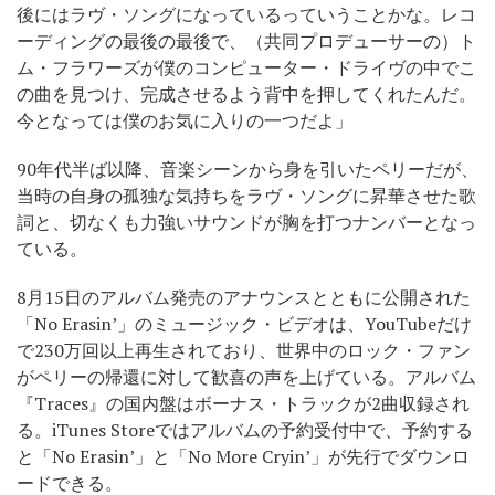
後にはラヴ・ソングになっているっていうことかな。レコ
ーディングの最後の最後で、（共同プロデューサーの）ト
ム・フラワーズが僕のコンピューター・ドライヴの中でこ
の曲を見つけ、完成させるよう背中を押してくれたんだ。
今となっては僕のお気に入りの一つだよ」
90年代半ば以降、音楽シーンから身を引いたペリーだが、
当時の自身の孤独な気持ちをラヴ・ソングに昇華させた歌
詞と、切なくも力強いサウンドが胸を打つナンバーとなっ
ている。
8月15日のアルバム発売のアナウンスとともに公開された
「No Erasin’」のミュージック・ビデオは、YouTubeだけ
で230万回以上再生されており、世界中のロック・ファン
がペリーの帰還に対して歓喜の声を上げている。アルバム
『Traces』の国内盤はボーナス・トラックが2曲収録され
る。iTunes Storeではアルバムの予約受付中で、予約する
と「No Erasin’」と「No More Cryin’」が先行でダウンロ
ードできる。