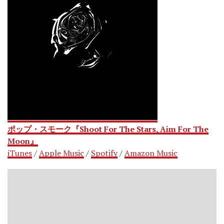
ポップ・スモーク『Shoot For The Stars, Aim For The
Moon』
iTunes
/
Apple Music
/
Spotify
/
Amazon Music