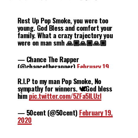
Rest Up Pop Smoke, you were too
young. God Bless and comfort your
family. What a crazy trajectory you
were on man smh 🙏🏾🙏🏾🙏🏾
— Chance The Rapper
(@chancetherapper)
February 19,
2020
R.I.P to my man Pop Smoke, No
sympathy for winners. 🕊God bless
him
pic.twitter.com/5ZFa5ILUzl
— 50cent (@50cent)
February 19,
2020