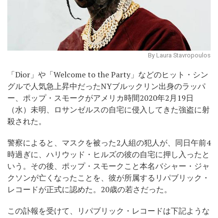
By Laura Stavropoulos
「Dior」や「Welcome to the Party」などのヒット・シン
グルで人気急上昇中だったNYブルックリン出身のラッパ
ー、ポップ・スモークがアメリカ時間2020年2月19日
（水）未明、ロサンゼルスの自宅に侵入してきた強盗に射
殺された。
警察によると、マスクを被った2人組の犯人が、同日午前4
時過ぎに、ハリウッド・ヒルズの彼の自宅に押し入ったと
いう。その後、ポップ・スモークこと本名バシャー・ジャ
クソンが亡くなったことを、彼が所属するリパブリック・
レコードが正式に認めた。20歳の若さだった。
この訃報を受けて、リパブリック・レコードは下記ような