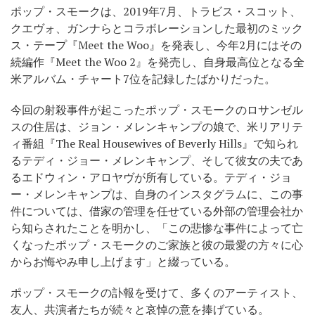
ポップ・スモークは、2019年7月、トラビス・スコット、
クエヴォ、ガンナらとコラボレーションした最初のミック
ス・テープ『Meet the Woo』を発表し、今年2月にはその
続編作『Meet the Woo 2』を発売し、自身最高位となる全
米アルバム・チャート7位を記録したばかりだった。
今回の射殺事件が起こったポップ・スモークのロサンゼル
スの住居は、ジョン・メレンキャンプの娘で、米リアリテ
ィ番組『The Real Housewives of Beverly Hills』で知られ
るテディ・ジョー・メレンキャンプ、そして彼女の夫であ
るエドウィン・アロヤヴが所有している。テディ・ジョ
ー・メレンキャンプは、自身のインスタグラムに、この事
件については、借家の管理を任せている外部の管理会社か
ら知らされたことを明かし、「この悲惨な事件によって亡
くなったポップ・スモークのご家族と彼の最愛の方々に心
からお悔やみ申し上げます」と綴っている。
ポップ・スモークの訃報を受けて、多くのアーティスト、
友人、共演者たちが続々と哀悼の意を捧げている。