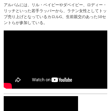
アルバムには、リル・ベイビーやダベイビー、ロディー・
リッチといった若手ラッパーから、ラテン女性としてトッ
プ売り上げとなっているカロルG、生前親交のあった50セ
ントらが参加している。