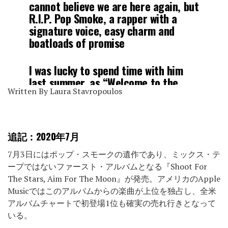
cannot believe we are here again, but
R.I.P. Pop Smoke, a rapper with a
signature voice, easy charm and
boatloads of promise
I was lucky to spend time with him
last summer, as “Welcome to the
Written By Laura Stavropoulos
Party” was ubiquitous
what a
tragedy
https://t.co/vUYQMHhru6
追記：2020年7月
7月3日にはポップ・スモークの遺作であり、ミックス・テ
— Jon Caramanica
ープではないファースト・アルバムとなる『Shoot For
(@joncaramanica)
February 19, 2020
The Stars, Aim For The Moon』が発売。アメリカのApple
Musicではこのアルバムからの楽曲が上位を独占し、全米
アルバムチャートで初登場1位も確実の売れ行きとなって
いる。