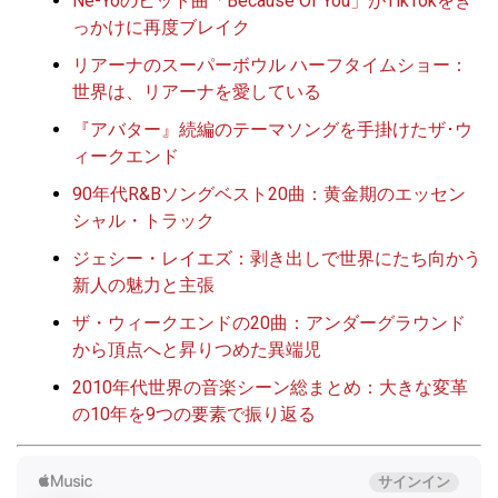
Ne-Yoのヒット曲「Because Of You」がTikTokをき
っかけに再度ブレイク
リアーナのスーパーボウル ハーフタイムショー：
世界は、リアーナを愛している
『アバター』続編のテーマソングを手掛けたザ･ウ
ィークエンド
90年代R&Bソングベスト20曲：黄金期のエッセン
シャル・トラック
ジェシー・レイエズ：剥き出しで世界にたち向かう
新人の魅力と主張
ザ・ウィークエンドの20曲：アンダーグラウンド
から頂点へと昇りつめた異端児
2010年代世界の音楽シーン総まとめ：大きな変革
の10年を9つの要素で振り返る