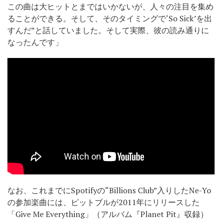
この曲は大ヒットとまではいかないが、人々の注目を集め
ることができる。そして、そのタイミングで‘So Sick’を出
すんだ”と話していました。そして実際、彼の読み通りに
なったんです」
なお、これまでにSpotifyの“Billions Club”入りしたNe-Yo
の参加楽曲には、ピットブルが2011年にリリースした
「Give Me Everything」（アルバム『Planet Pit』収録）