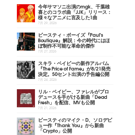
今年サマソニ出演のmgk、千葉雄
喜とのコラボ曲「JJK」リリース：
様々なアニメに言及した1曲
7月 29, 2026
ビースティ・ボーイズ『Paul’s
Boutique』解説：今の時代にはほ
ぼ制作不可能な革命的傑作
7月 27, 2026
スキラ・ベイビーの新作アルバム
『The Price of Fame』が8/21発売
決定。50セント出演の予告編公開
7月 24, 2026
リル・ベイビー、ファレルがプロ
デュースを手がける新曲「Dead
Fresh」を配信、MVも公開
7月 21, 2026
ビースティのマイク・D、ソロデビ
ュー作『Thank You』から新曲
「Crypto」公開