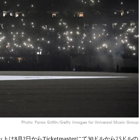
Photo: Paras Griffin/Getty Images for Universal Music Group
月2日からTicketmasterにて30ドルから75ドルの