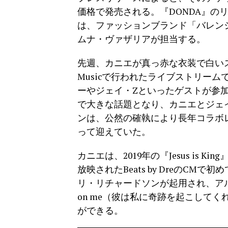
価格で発売される。『DONDA』の
は、ファッションブランド「バレン
ムナ・ヴァザリアが担当する。
先週、カニエが真っ赤な衣装で白いス
Musicで行われたライブストリー
ーやジェイ・Zといったゲストが参
で大きな話題となり、カニエとジェイ・Z
ンは、公然の確執により長年コラボ
って迎えていた。
カニエは、2019年の『Jesus is
放映されたBeats by DreのC
リ・リチャードソンが起用され、アルバム『
on me（彼は私に奇跡を起こしてくれた）
ができる。