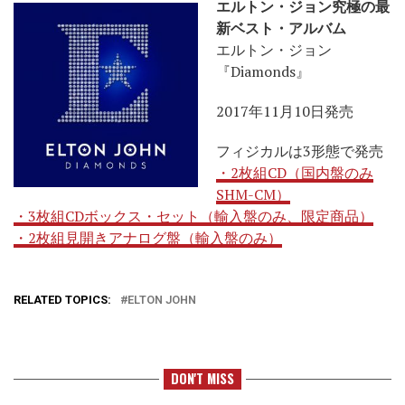
エルトン・ジョン究極の最
新ベスト・アルバム
エルトン・ジョン
『Diamonds』
2017年11月10日発売
フィジカルは3形態で発売
・2枚組CD（国内盤のみ
SHM-CM）
・3枚組CDボックス・セット（輸入盤のみ、限定商品）
・2枚組見開きアナログ盤（輸入盤のみ）
RELATED TOPICS:
ELTON JOHN
DON'T MISS