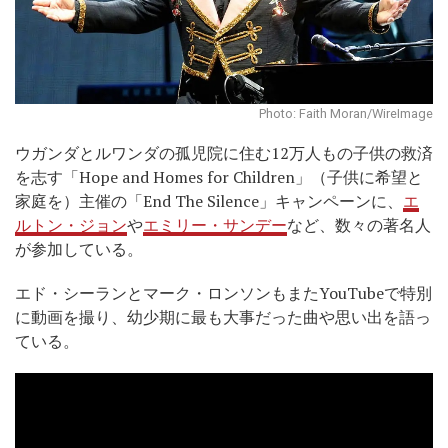
Photo: Faith Moran/WireImage
ウガンダとルワンダの孤児院に住む12万人もの子供の救済
を志す「Hope and Homes for Children」（子供に希望と
家庭を）主催の「End The Silence」キャンペーンに、
エ
ルトン・ジョン
や
エミリー・サンデー
など、数々の著名人
が参加している。
エド・シーランとマーク・ロンソンもまたYouTubeで特別
に動画を撮り、幼少期に最も大事だった曲や思い出を語っ
ている。