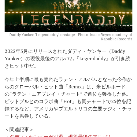
Daddy Yankee 'Legendaddy' onstage - Photo: Isaac Reyes courtesy of
Republic Records
2022年3月にリリースされたダディ・ヤンキー（Daddy
Yankee）の現役最後のアルバム『Legendaddy』が引き続
きヒット中だ。
今年上半期に最も売れたラテン・アルバムとなった今作か
らのグローバル・ヒット曲「Remix」は、米ビルボード
の“ラテン・エアプレイ・チャート”で首位を獲得した他、
ピットブルとのコラボ曲「Hot」も同チャートで25位を記
録するなど、アメリカやプエルトリコの主要ラジオ・チャ
ートを席巻している。
＜関連記事＞
・
ダディ・ヤンキーが引退。現役最後のアルバム