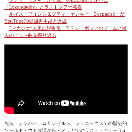
『Legendaddy』とラストツアー発表
・
ルイス・フォンシ＆ダディ・ヤンキー「Despacito」が
YouTube70億回再生越え達成
・
“マカレナ”以来の現象化：ラテン・ポップのブームと過
去のヒット曲を振り返る
先週、デンバー、ロサンゼルス、フェニックスでの歴史的
ソールドアウト公演からアメリカでのラスト・ツアー“La