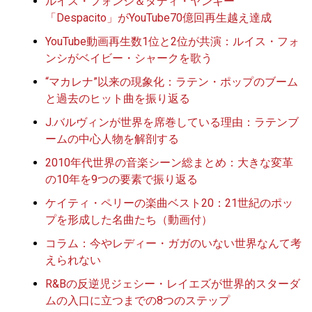
ルイス・フォンシ＆ダディ・ヤンキー
「Despacito」がYouTube70億回再生越え達成
YouTube動画再生数1位と2位が共演：ルイス・フォ
ンシがベイビー・シャークを歌う
“マカレナ”以来の現象化：ラテン・ポップのブーム
と過去のヒット曲を振り返る
J.バルヴィンが世界を席巻している理由：ラテンブ
ームの中心人物を解剖する
2010年代世界の音楽シーン総まとめ：大きな変革
の10年を9つの要素で振り返る
ケイティ・ペリーの楽曲ベスト20：21世紀のポッ
プを形成した名曲たち（動画付）
コラム：今やレディー・ガガのいない世界なんて考
えられない
R&Bの反逆児ジェシー・レイエズが世界的スターダ
ムの入口に立つまでの8つのステップ