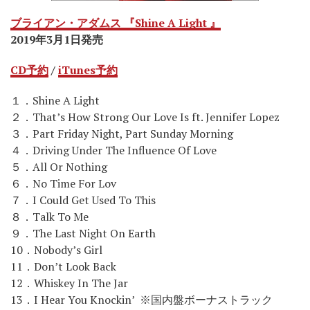
ブライアン・アダムス 『Shine A Light 』
2019年3月1日発売
CD予約
/
iTunes予約
１．Shine A Light
２．That’s How Strong Our Love Is ft. Jennifer Lopez
３．Part Friday Night, Part Sunday Morning
４．Driving Under The Influence Of Love
５．All Or Nothing
６．No Time For Lov
７．I Could Get Used To This
８．Talk To Me
９．The Last Night On Earth
10．Nobody’s Girl
11．Don’t Look Back
12．Whiskey In The Jar
13．I Hear You Knockin’ ※国内盤ボーナストラック