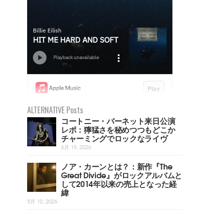
ALTERNATIVE Posts
コートニー・バーネット来日公演
レポ：獰猛さを秘めつつもどこか
チャーミングでロックなライヴ
6月 19, 2026
ノア・カーンとは？：新作『The
Great Divide』がロックアルバムと
して2014年以来の売上となった経
緯
5月 10, 2026