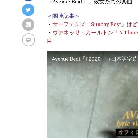
（Avenue Beat）。彼女たちの楽
＜関連記事＞
・
サーフェシズ「Sunday Best
・
ヴァネッサ・カールトン「A Thous
目
Avenue Beat「F2020」（日