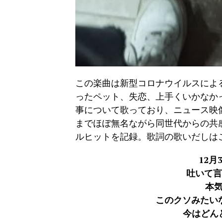
この楽曲は新型コロナウイルスによ
ったペット、失恋、上手くいかなかっ
事について歌っており、ニュース映像
までほぼ無名ながら同世代からの共感
ルヒットを記録。歌詞の歌いだしは
12月
吐いて言
本
このクソみたい
今はどん