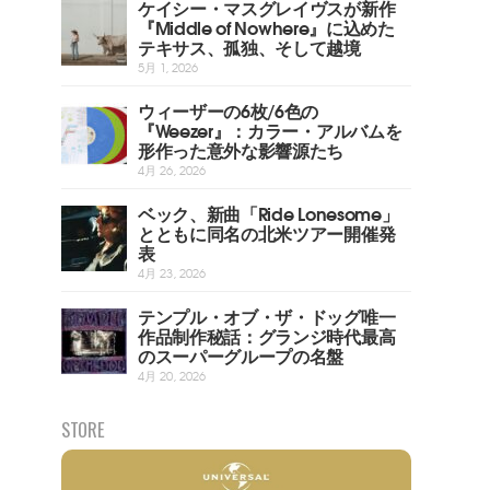
ケイシー・マスグレイヴスが新作
『Middle of Nowhere』に込めた
テキサス、孤独、そして越境
5月 1, 2026
ウィーザーの6枚/6色の
『Weezer』：カラー・アルバムを
形作った意外な影響源たち
4月 26, 2026
ベック、新曲「Ride Lonesome」
とともに同名の北米ツアー開催発
表
4月 23, 2026
テンプル・オブ・ザ・ドッグ唯一
作品制作秘話：グランジ時代最高
のスーパーグループの名盤
4月 20, 2026
STORE